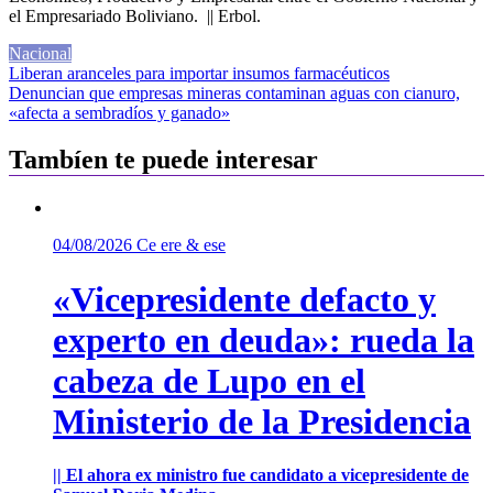
el Empresariado Boliviano. || Erbol.
Nacional
Navegación
Liberan aranceles para importar insumos farmacéuticos
Denuncian que empresas mineras contaminan aguas con cianuro,
de
«afecta a sembradíos y ganado»
entradas
Tambíen te puede interesar
04/08/2026
Ce ere & ese
«Vicepresidente defacto y
experto en deuda»: rueda la
cabeza de Lupo en el
Ministerio de la Presidencia
|| El ahora ex ministro fue candidato a vicepresidente de