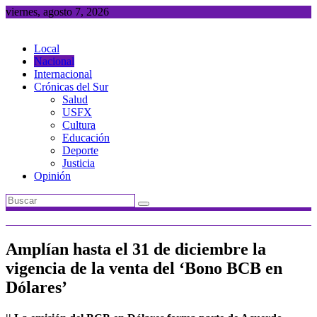
Saltar
viernes, agosto 7, 2026
al
contenido
Local
Nacional
Internacional
Crónicas del Sur
Salud
USFX
Cultura
Educación
Deporte
Justicia
Opinión
Amplían hasta el 31 de diciembre la
vigencia de la venta del ‘Bono BCB en
Dólares’