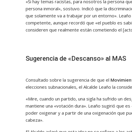
«Si hay temas racistas, para nosotros la persona que
persona inmoral», sostuvo. Indicó que la discrimina
que solamente va a trabajar por un entorno». Leaño p
competente, aunque recordó que «el pueblo es sabio
consideren que realmente están cometiendo el [acto
Sugerencia de «Descanso» al MAS
Consultado sobre la sugerencia de que el
Movimient
elecciones subnacionales, el Alcalde Leaño la consid
«Mire, cuando un partido, una sigla ha sufrido un d
mantiene una «votación dura». Leaño sugirió que es «
poder oxigenar y a partir de una oxigenación que pu
cabeza».
El Alcalde aclaró que esta idea no se refiere a los act