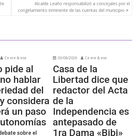
nte
Alcalde Leaño responsabilizó a concejales por el
congelamiento inminente de las cuentas del municipio
Ce ere & ese
03/08/2026
Ce ere & ese
 pide al
Casa de la
no hablar
Libertad dice que
riedad del
redactor del Acta
y considera
de la
erá un paso
Independencia es
 autonomías
antepasado de
1ra Dama «Bibi»
debate sobre el