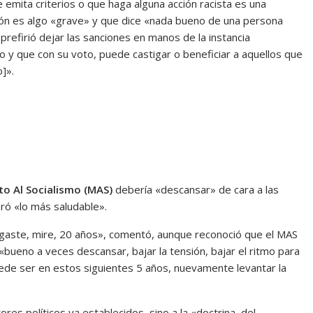
 emita criterios o que haga alguna acción racista es una
ción es algo «grave» y que dice «nada bueno de una persona
refirió dejar las sanciones en manos de la instancia
 y que con su voto, puede castigar o beneficiar a aquellos que
]».
o Al Socialismo (MAS)
debería «descansar» de cara a las
eró «lo más saludable».
esgaste, mire, 20 años», comentó, aunque reconoció que el MAS
bueno a veces descansar, bajar la tensión, bajar el ritmo para
ede ser en estos siguientes 5 años, nuevamente levantar la
ores políticos ya establecidos, sino a la «doctrina, del