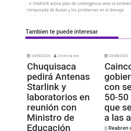
Navegación
DIMGER activa plan de contingencia ante la inmine
de
temporada de lluvias y los problemas en el drenaje
entradas
Tambíen te puede interesar
04/08/2026
Ce ere & ese
03/08/2026
Chuquisaca
Cainco
pedirá Antenas
gobier
Starlink y
con se
laboratorios en
50-50 
reunión con
que s
Ministro de
a las
Educación
|| Reabren 