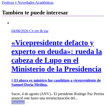
entradas
Festivas y Novedades Académicas
Tambíen te puede interesar
04/08/2026
Ce ere & ese
«Vicepresidente defacto y
experto en deuda»: rueda la
cabeza de Lupo en el
Ministerio de la Presidencia
|| El ahora ex ministro fue candidato a vicepresidente de
Samuel Doria Medina.
Sucre, 4 de agosto (ANV).- El presidente Rodrigo Paz Pereira
anunció este lunes una reestructuración del...
Nacional