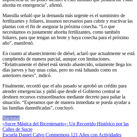
ahorita en emergencia”, afirmó.
Mansilla señaló que la demanda más urgente es el suministro de
fertilizantes y foliares, insumos necesarios para cubrir y reactivar las
plantas con el fin de asegurar la próxima cosecha. “Lo que
necesitamos es justamente ahorita fertilizantes, como también
foliares, para que tengan un brote y haya cosecha para el próximo
año”, manifestó.
En cuanto al abastecimiento de diésel, aclaró que actualmente se está
cumpliendo de manera parcial, aunque con limitaciones.
“Relativamente el diésel está siendo abastecido, solamente llega los
días jueves y hay unas colas, pero no está faltando como en
anteriores meses”, indicó.
Finalmente, recordó que el año pasado se aprobó un crédito para
atender emergencias y pidió que desde el Gobierno central se
destinen recursos extraordinarios mediante decreto para paliar la
situación. “Esperamos que de manera inmediata se pueda ayudar a
las familias damnificadas”, concluyó.
Nacional
Navegación
«Sucre Mágica del Bicentenario»: Un Recorrido Histórico por las
Calles de Sucre
de
Escuela Daniel Calvo Conmemora 121 Años con Actividades