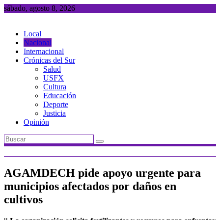
Saltar
sábado, agosto 8, 2026
al
contenido
Local
Nacional
Internacional
Crónicas del Sur
Salud
USFX
Cultura
Educación
Deporte
Justicia
Opinión
AGAMDECH pide apoyo urgente para
municipios afectados por daños en
cultivos