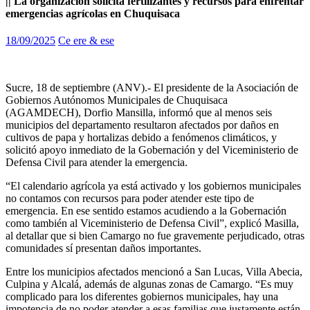
|| La organización solicita fertilizantes y recursos para enfrentar
emergencias agrícolas en Chuquisaca
18/09/2025
Ce ere & ese
Sucre, 18 de septiembre (ANV).- El presidente de la Asociación de
Gobiernos Autónomos Municipales de Chuquisaca
(AGAMDECH), Dorfio Mansilla, informó que al menos seis
municipios del departamento resultaron afectados por daños en
cultivos de papa y hortalizas debido a fenómenos climáticos, y
solicitó apoyo inmediato de la Gobernación y del Viceministerio de
Defensa Civil para atender la emergencia.
“El calendario agrícola ya está activado y los gobiernos municipales
no contamos con recursos para poder atender este tipo de
emergencia. En ese sentido estamos acudiendo a la Gobernación
como también al Viceministerio de Defensa Civil”, explicó Masilla,
al detallar que si bien Camargo no fue gravemente perjudicado, otras
comunidades sí presentan daños importantes.
Entre los municipios afectados mencionó a San Lucas, Villa Abecia,
Culpina y Alcalá, además de algunas zonas de Camargo. “Es muy
complicado para los diferentes gobiernos municipales, hay una
impotencia de no poder atender a esas familias que justamente están