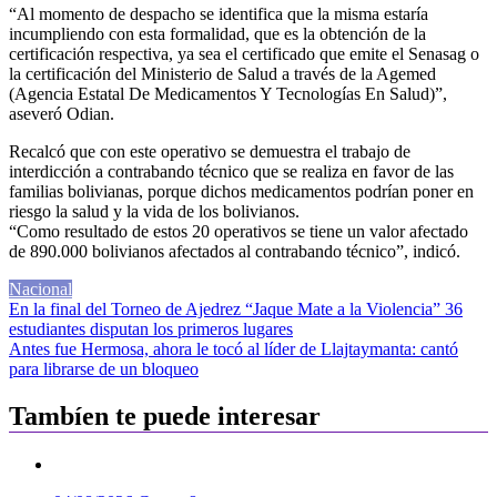
“Al momento de despacho se identifica que la misma estaría
incumpliendo con esta formalidad, que es la obtención de la
certificación respectiva, ya sea el certificado que emite el Senasag o
la certificación del Ministerio de Salud a través de la Agemed
(Agencia Estatal De Medicamentos Y Tecnologías En Salud)”,
aseveró Odian.
Recalcó que con este operativo se demuestra el trabajo de
interdicción a contrabando técnico que se realiza en favor de las
familias bolivianas, porque dichos medicamentos podrían poner en
riesgo la salud y la vida de los bolivianos.
“Como resultado de estos 20 operativos se tiene un valor afectado
de 890.000 bolivianos afectados al contrabando técnico”, indicó.
Nacional
Navegación
En la final del Torneo de Ajedrez “Jaque Mate a la Violencia” 36
estudiantes disputan los primeros lugares
de
Antes fue Hermosa, ahora le tocó al líder de Llajtaymanta: cantó
entradas
para librarse de un bloqueo
Tambíen te puede interesar