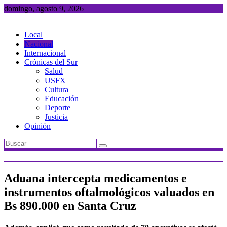
Saltar
domingo, agosto 9, 2026
al
contenido
Local
Nacional
Internacional
Crónicas del Sur
Salud
USFX
Cultura
Educación
Deporte
Justicia
Opinión
Aduana intercepta medicamentos e
instrumentos oftalmológicos valuados en
Bs 890.000 en Santa Cruz