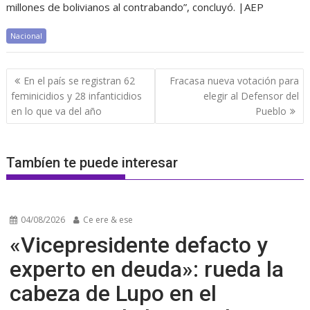
millones de bolivianos al contrabando”, concluyó. |AEP
Nacional
Navegación
En el país se registran 62
Fracasa nueva votación para
de
feminicidios y 28 infanticidios
elegir al Defensor del
entradas
en lo que va del año
Pueblo
Tambíen te puede interesar
04/08/2026
Ce ere & ese
«Vicepresidente defacto y
experto en deuda»: rueda la
cabeza de Lupo en el