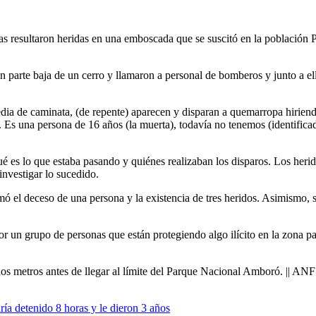
nas resultaron heridas en una emboscada que se suscitó en la población 
arte baja de un cerro y llamaron a personal de bomberos y junto a ello
a de caminata, (de repente) aparecen y disparan a quemarropa hiriendo
 Es una persona de 16 años (la muerta), todavía no tenemos (identificad
é es lo que estaba pasando y quiénes realizaban los disparos. Los herido
 investigar lo sucedido.
mó el deceso de una persona y la existencia de tres heridos. Asimismo,
 por un grupo de personas que están protegiendo algo ilícito en la zona
unos metros antes de llegar al límite del Parque Nacional Amboró. || ANF
ía detenido 8 horas y le dieron 3 años