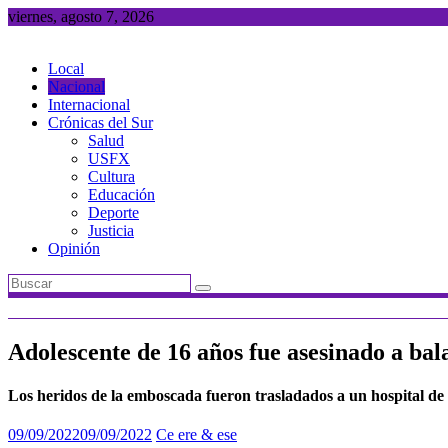
Saltar
viernes, agosto 7, 2026
al
contenido
Local
Nacional
Internacional
Crónicas del Sur
Salud
USFX
Cultura
Educación
Deporte
Justicia
Opinión
Adolescente de 16 años fue asesinado a ba
Los heridos de la emboscada fueron trasladados a un hospital de la
09/09/2022
09/09/2022
Ce ere & ese