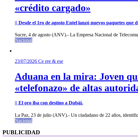
«crédito cargado»
|| Desde el 1ro de agosto Entel lanzó nuevos paquetes que de
Sucre, 4 de agosto (ANV).- La Empresa Nacional de Telecomun
Nacional
23/07/2026
Ce ere & ese
Aduana en la mira: Joven que 
«telefonazo» de altas autorid
|| El oro iba con destino a Dubái.
La Paz, 23 de julio (ANV).- Un ciudadano de 22 años, identifi
Nacional
PUBLICIDAD