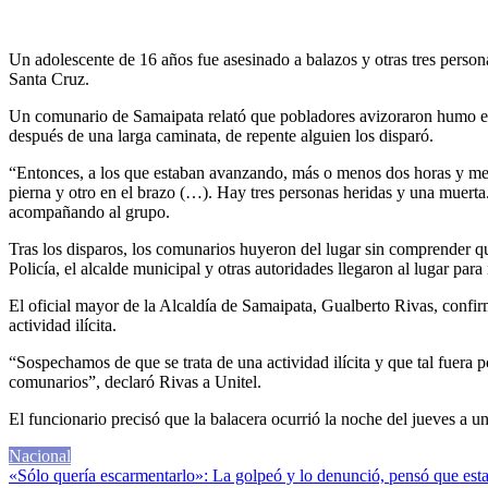
Un adolescente de 16 años fue asesinado a balazos y otras tres perso
Santa Cruz.
Un comunario de Samaipata relató que pobladores avizoraron humo en p
después de una larga caminata, de repente alguien los disparó.
“Entonces, a los que estaban avanzando, más o menos dos horas y medi
pierna y otro en el brazo (…). Hay tres personas heridas y una muerta.
acompañando al grupo.
Tras los disparos, los comunarios huyeron del lugar sin comprender qu
Policía, el alcalde municipal y otras autoridades llegaron al lugar para
El oficial mayor de la Alcaldía de Samaipata, Gualberto Rivas, confir
actividad ilícita.
“Sospechamos de que se trata de una actividad ilícita y que tal fuera
comunarios”, declaró Rivas a Unitel.
El funcionario precisó que la balacera ocurrió la noche del jueves a 
Nacional
Navegación
«Sólo quería escarmentarlo»: La golpeó y lo denunció, pensó que estar