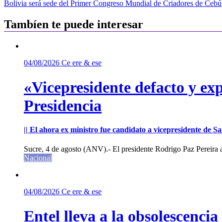
Bolivia será sede del Primer Congreso Mundial de Criadores de Cebú
de
entradas
Tambíen te puede interesar
04/08/2026
Ce ere & ese
«Vicepresidente defacto y exp
Presidencia
|| El ahora ex ministro fue candidato a vicepresidente de 
Sucre, 4 de agosto (ANV).- El presidente Rodrigo Paz Pereira an
Nacional
04/08/2026
Ce ere & ese
Entel lleva a la obsolescenci