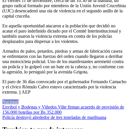
El viernes 11 de noviembre, cerca de las 10.30 de la mañana, un
grupo radical formado por miembros de la Unión Juvenil Cruceñista
(UJC) desencadenó una ola de violencia en el segundo anillo de la
capital cruceña.
En aquella oportunidad atacaron a la población que decidió no
acatar el paro indefinido dictado por el Comité Interinstitucional y
también usaron la violencia extrema en contra de los policías
desplazados para dispersar a los violentos.
Armados de palos, petardos, piedras y armas de fabricación casera
se enfrentaron con las fuerzas del orden cuando llegaron a derribar
una motocicleta policial. Uno de los manifestantes arremetió contra
un policía y lo golpeó con un bate en la cabeza y, no conforme con
la agresión, lo persiguió por la avenida Grigota.
El paro de 36 días convocado por el gobernador Fernando Camacho
y el cívico Rómulo Calvo estuvo caracterizado por la violencia
extrema. || AEP
Nacional
Navegación
Envibol y Bodegas y Viñedos Vilte firman acuerdo de provisión de
156.000 botellas por Bs 352.000
de
Policía destruyó alrededor de tres toneladas de marihuana
entradas