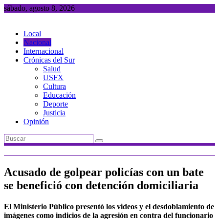
Saltar
sábado, agosto 8, 2026
al
contenido
Local
Nacional
Internacional
Crónicas del Sur
Salud
USFX
Cultura
Educación
Deporte
Justicia
Opinión
Acusado de golpear policías con un bate
se benefició con detención domiciliaria
El Ministerio Público presentó los videos y el desdoblamiento de
imágenes como indicios de la agresión en contra del funcionario