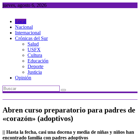
Saltar
jueves, agosto 6, 2026
al
contenido
Local
Nacional
Internacional
Crónicas del Sur
Salud
USFX
Cultura
Educación
Deporte
Justicia
Opinión
Abren curso preparatorio para padres de
«corazón» (adoptivos)
|| Hasta la fecha, casi una docena y media de niñas y niños han
encontrado familia con padres adoptivos