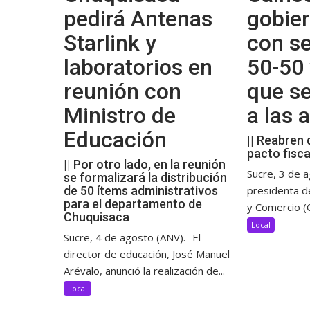
pedirá Antenas
gobier
Starlink y
con se
laboratorios en
50-50 
reunión con
que s
Ministro de
a las
Educación
|| Reabren 
pacto fisca
|| Por otro lado, en la reunión
Sucre, 3 de a
se formalizará la distribución
de 50 ítems administrativos
presidenta d
para el departamento de
y Comercio (C
Chuquisaca
Local
Sucre, 4 de agosto (ANV).- El
director de educación, José Manuel
Arévalo, anunció la realización de...
Local