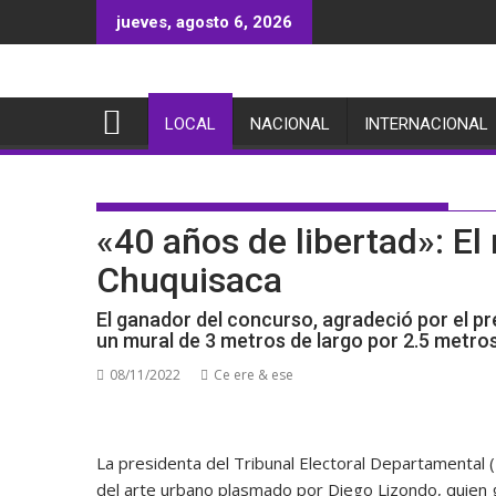
Saltar
jueves, agosto 6, 2026
al
contenido
LOCAL
NACIONAL
INTERNACIONAL
«40 años de libertad»: E
Chuquisaca
El ganador del concurso, agradeció por el pr
un mural de 3 metros de largo por 2.5 metros
08/11/2022
Ce ere & ese
La presidenta del Tribunal Electoral Departamental
del arte urbano plasmado por Diego Lizondo, quien g