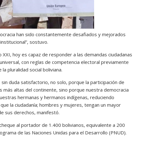
emocracia han sido constantemente desafiados y mejorados
stitucional”, sostuvo.
iglo XXI, hoy es capaz de responder a las demandas ciudadanas
e y universal, con reglas de competencia electoral previamente
la pluralidad social boliviana.
in duda satisfactorio, no solo, porque la participación de
as más altas del continente, sino porque nuestra democracia
 nuestras hermanas y hermanos indígenas, reduciendo
do que la ciudadanía; hombres y mujeres, tengan un mayor
o de sus derechos, manifestó.
l cheque al portador de 1.400 bolivianos, equivalente a 200
ograma de las Naciones Unidas para el Desarrollo (PNUD).