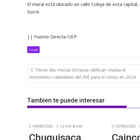
El mural está ubicado en calle Cobija de esta capita
Sucre.
|| Fuente Directa OEP
Local
Navegación
Tercer día: mesas técnicas ratifican «hasta el
de
momento» calendario del INE para el censo en 2024
entradas
Tambíen te puede interesar
04/08/2026
Ce ere & ese
03/08/2026
Chuquisaca
Cainco