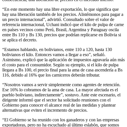
“En este momento hay una libre exportación, lo que significa que
hay una liberación también de los precios. Alistémonos para pagar a
un precio internacional”, advirtió. Consultado sobre el valor de
referencia internacional, Uchani indicó que el kilo de pulpa de carne
en países vecinos como Perú, Brasil, Argentina y Paraguay oscila
entre Bs 110 y Bs 130, precios que podrían replicarse en Bolivia si
se aplica el decreto.
“Estamos hablando, en bolivianos, entre 110 a 120, hasta 130
bolivianos el kilo. Entonces vamos a llegar a eso”, señaló.
Asimismo, explicó que la aplicación de impuestos agravaría aún más
el costo para el consumidor. Según su ejemplo, si el kilo de pulpa
llegara a Bs 100, el precio final para la ama de casa ascendería a Bs
116, debido al 16% que los carniceros deberán tributar.
“Nosotros vamos a servir simplemente como agentes de retención.
Ese 16% lo cobramos de la ama de casa. La mayor afectada es el
pueblo boliviano, indirectamente”, sostuvo. Ante este escenario, el
dirigente informó que el sector ha solicitado reuniones con el
Gobierno para conocer el alcance real de las medidas y plantear
alternativas que eviten el incremento de precios.
“El Gobierno se ha reunido con los ganaderos y con las empresas
exportadoras, pero no ha escuchado al último eslabón, que somos