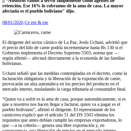
|| “Nosotros vamos a servir simplemente como agentes de
retención. Ese 16% lo cobramos de la ama de casa. La mayor
afectada es el pueblo boliviano" dijo.
08/01/2026
Ce ere & ese
El dirigente del sector cárnico de La Paz, Jesús Uchani, advirtió que
el precio del kilo de carne podría incrementarse hasta Bs 130 si el
Gobierno implementa el Decreto Supremo 5503, norma que —
según afirmó— afectará directamente a la economía de las familias
bolivianas.
Uchani señaló que las medidas contempladas en el decreto, como la
facturación obligatoria y la liberación de la exportación de carne,
provocarán un alza automática en los precios del producto en el
mercado interno, trasladando la carga tributaria al consumidor final.
“Quien va a sufrir es la ama de casa, porque automáticamente, si es
que a nosotros nos hacen llegar a facturar, quien va a pagar es el
pueblo boliviano”, afirmó el dirigente. El representante de los
carniceros explicó que el artículo 51 del DS 5503 elimina los
requisitos que antes debían cumplir las empresas exportadoras, lo
que —a su criterio— genera una libre exportación y, en
consecuencia, una liberación de precios en el mercado interno.