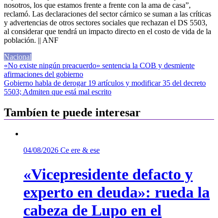
nosotros, los que estamos frente a frente con la ama de casa”,
reclamó. Las declaraciones del sector cárnico se suman a las críticas
y advertencias de otros sectores sociales que rechazan el DS 5503,
al considerar que tendrá un impacto directo en el costo de vida de la
población. || ANF
Nacional
Navegación
«No existe ningún preacuerdo» sentencia la COB y desmiente
afirmaciones del gobierno
de
Gobierno habla de derogar 19 artículos y modificar 35 del decreto
entradas
5503; Admiten que está mal escrito
Tambíen te puede interesar
04/08/2026
Ce ere & ese
«Vicepresidente defacto y
experto en deuda»: rueda la
cabeza de Lupo en el