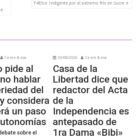
F4ll3ce 1ndigente por el extremo frío en Sucre
ce
Ce ere & ese
03/08/2026
Ce ere & ese
 pide al
Casa de la
no hablar
Libertad dice que
riedad del
redactor del Acta
y considera
de la
erá un paso
Independencia es
 autonomías
antepasado de
1ra Dama «Bibi»
debate sobre el