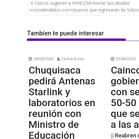
Navegación
Cívicos sugieren a FANCESA honrar sus deudas
de
«considerables» con recursos que ingresarán de Sobo
entradas
Tambíen te puede interesar
04/08/2026
Ce ere & ese
03/08/2026
Chuquisaca
Cainco
pedirá Antenas
gobier
Starlink y
con se
laboratorios en
50-50 
reunión con
que s
Ministro de
a las
Educación
|| Reabren 