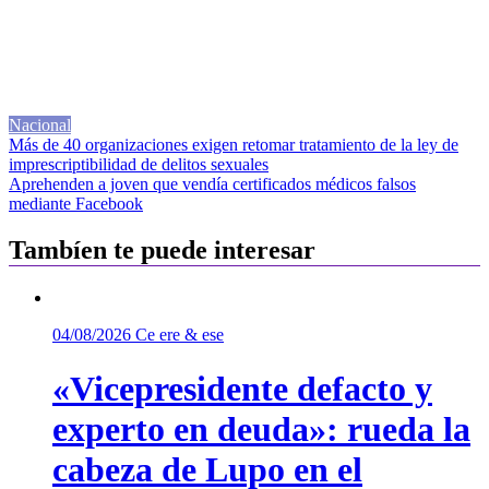
Nacional
Navegación
Más de 40 organizaciones exigen retomar tratamiento de la ley de
imprescriptibilidad de delitos sexuales
de
Aprehenden a joven que vendía certificados médicos falsos
entradas
mediante Facebook
Tambíen te puede interesar
04/08/2026
Ce ere & ese
«Vicepresidente defacto y
experto en deuda»: rueda la
cabeza de Lupo en el