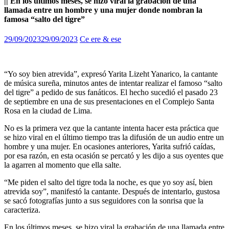
|| En los últimos meses, se hizo viral la grabación de una
llamada entre un hombre y una mujer donde nombran la
famosa “salto del tigre”
29/09/2023
29/09/2023
Ce ere & ese
“Yo soy bien atrevida”, expresó Yarita Lizeht Yanarico, la cantante
de música sureña, minutos antes de intentar realizar el famoso “salto
del tigre” a pedido de sus fanáticos. El hecho sucedió el pasado 23
de septiembre en una de sus presentaciones en el Complejo Santa
Rosa en la ciudad de Lima.
No es la primera vez que la cantante intenta hacer esta práctica que
se hizo viral en el último tiempo tras la difusión de un audio entre un
hombre y una mujer. En ocasiones anteriores, Yarita sufrió caídas,
por esa razón, en esta ocasión se percató y les dijo a sus oyentes que
la agarren al momento que ella salte.
“Me piden el salto del tigre toda la noche, es que yo soy así, bien
atrevida soy”, manifestó la cantante. Después de intentarlo, gustosa
se sacó fotografías junto a sus seguidores con la sonrisa que la
caracteriza.
En los últimos meses, se hizo viral la grabación de una llamada entre