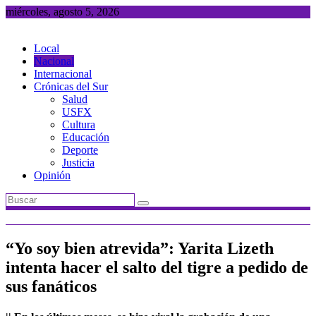
Saltar
miércoles, agosto 5, 2026
al
contenido
Local
Nacional
Internacional
Crónicas del Sur
Salud
USFX
Cultura
Educación
Deporte
Justicia
Opinión
“Yo soy bien atrevida”: Yarita Lizeth
intenta hacer el salto del tigre a pedido de
sus fanáticos