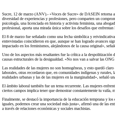
Sucre, 12 de marzo (ANV).- «Voces de Sucre» de DASEIN retorna a A
diversidad de experiencias y profesiones, pero comparten un compromi
psicología, una licenciada en historia y activista feminista, una abog
profesional, aporta una mirada única sobre los desafíos que enfrentan 
El 8 de marzo fue señalado como una fecha simbólica y reivindicativa,
entrevistadas coincidieron en que, aunque se han logrado avances signi
impactado en los feminismos, alejándonos de la causa original», señaló 
Uno de los aspectos más resaltantes fue la crítica a la despolitización
causas estructurales de la desigualdad. «No nos van a salvar las ONG n
Las realidades de las mujeres no son homogéneas, y esto quedó claro 
laborales, otras recordaron que, en comunidades indígenas y rurales, 
realidades urbanas y las de las mujeres en la marginalidad», señaló un
El ámbito laboral también fue un tema recurrente. Las mujeres enfrenta
ciertos campos implica tener que demostrar constantemente tu valía, m
Finalmente, se destacó la importancia de la educación temprana y los
iguales, podemos crear una sociedad más justa», afirmó una de las entr
a través de relaciones económicas y sociales machistas.