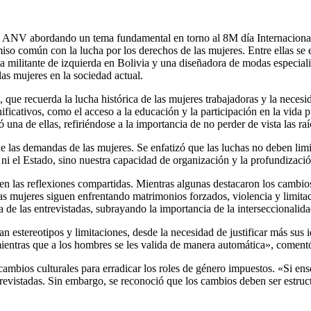
NV abordando un tema fundamental en torno al 8M día Internacional d
so común con la lucha por los derechos de las mujeres. Entre ellas se 
ada militante de izquierda en Bolivia y una diseñadora de modas especial
las mujeres en la sociedad actual.
 que recuerda la lucha histórica de las mujeres trabajadoras y la nece
ficativos, como el acceso a la educación y la participación en la vida 
una de ellas, refiriéndose a la importancia de no perder de vista las raí
 de las demandas de las mujeres. Se enfatizó que las luchas no deben limi
i el Estado, sino nuestra capacidad de organización y la profundización
en las reflexiones compartidas. Mientras algunas destacaron los cambio
las mujeres siguen enfrentando matrimonios forzados, violencia y limita
a de las entrevistadas, subrayando la importancia de la interseccionalid
n estereotipos y limitaciones, desde la necesidad de justificar más sus i
ientras que a los hombres se les valida de manera automática», comentó 
 cambios culturales para erradicar los roles de género impuestos. «Si 
evistadas. Sin embargo, se reconoció que los cambios deben ser estructu