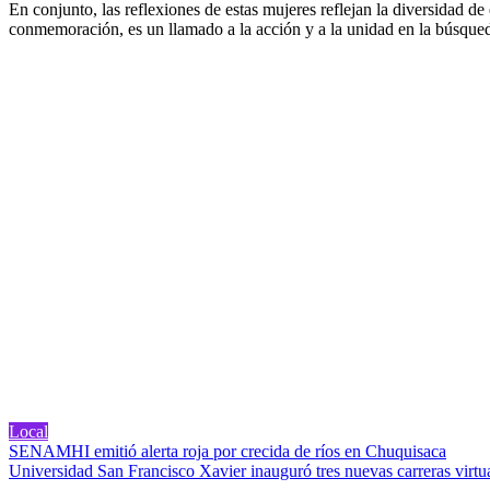
En conjunto, las reflexiones de estas mujeres reflejan la diversidad d
conmemoración, es un llamado a la acción y a la unidad en la búsqueda
Local
Navegación
SENAMHI emitió alerta roja por crecida de ríos en Chuquisaca
Universidad San Francisco Xavier inauguró tres nuevas carreras virtu
de