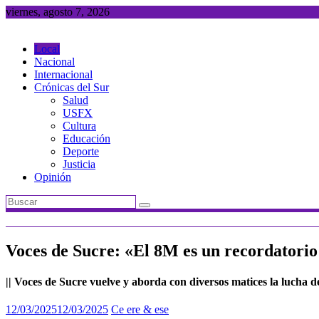
Saltar
viernes, agosto 7, 2026
al
contenido
Local
Nacional
Internacional
Crónicas del Sur
Salud
USFX
Cultura
Educación
Deporte
Justicia
Opinión
Voces de Sucre: «El 8M es un recordatorio
|| Voces de Sucre vuelve y aborda con diversos matices la lucha 
12/03/2025
12/03/2025
Ce ere & ese