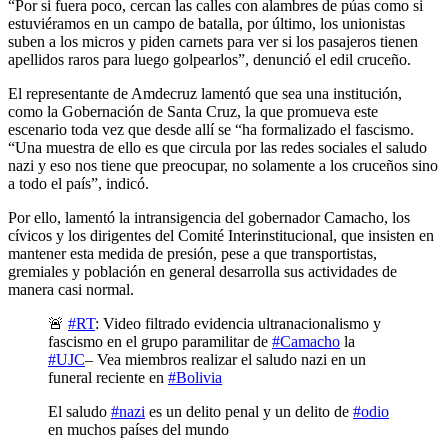
“Por si fuera poco, cercan las calles con alambres de púas como si
estuviéramos en un campo de batalla, por último, los unionistas
suben a los micros y piden carnets para ver si los pasajeros tienen
apellidos raros para luego golpearlos”, denunció el edil cruceño.
El representante de Amdecruz lamentó que sea una institución,
como la Gobernación de Santa Cruz, la que promueva este
escenario toda vez que desde allí se “ha formalizado el fascismo.
“Una muestra de ello es que circula por las redes sociales el saludo
nazi y eso nos tiene que preocupar, no solamente a los cruceños sino
a todo el país”, indicó.
Por ello, lamentó la intransigencia del gobernador Camacho, los
cívicos y los dirigentes del Comité Interinstitucional, que insisten en
mantener esta medida de presión, pese a que transportistas,
gremiales y población en general desarrolla sus actividades de
manera casi normal.
🚨
#RT
: Video filtrado evidencia ultranacionalismo y
fascismo en el grupo paramilitar de
#Camacho
la
#UJC
– Vea miembros realizar el saludo nazi en un
funeral reciente en
#Bolivia
El saludo
#nazi
es un delito penal y un delito de
#odio
en muchos países del mundo