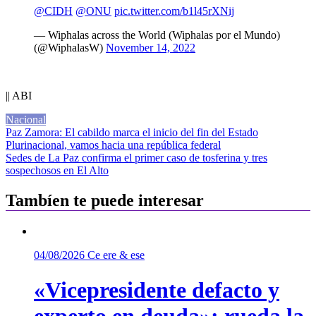
@CIDH
@ONU
pic.twitter.com/b1l45rXNij
— Wiphalas across the World (Wiphalas por el Mundo)
(@WiphalasW)
November 14, 2022
|| ABI
Nacional
Navegación
Paz Zamora: El cabildo marca el inicio del fin del Estado
Plurinacional, vamos hacia una república federal
de
Sedes de La Paz confirma el primer caso de tosferina y tres
entradas
sospechosos en El Alto
Tambíen te puede interesar
04/08/2026
Ce ere & ese
«Vicepresidente defacto y
experto en deuda»: rueda la