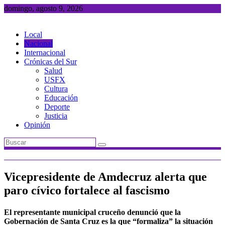
Saltar
domingo, agosto 9, 2026
al
contenido
Local
Nacional
Internacional
Crónicas del Sur
Salud
USFX
Cultura
Educación
Deporte
Justicia
Opinión
Vicepresidente de Amdecruz alerta que
paro cívico fortalece al fascismo
El representante municipal cruceño denunció que la
Gobernación de Santa Cruz es la que “formaliza” la situación