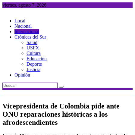
Saltar
viernes, agosto 7, 2026
al
contenido
Local
Nacional
Internacional
Crónicas del Sur
Salud
USFX
Cultura
Educación
Deporte
Justicia
Opinión
Vicepresidenta de Colombia pide ante
ONU reparaciones históricas a los
afrodescendientes