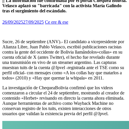
|| La información fue confirmada por el portal Chequea Bolivia.
Velasco aplazó su "barricada" con la activista María Galindo
tras el surgimiento del escándalo.
26/09/2025
27/09/2025
Ce ere & ese
Sucre, 26 de septiembre (ANV).- El candidato a vicepresidente por
Alianza Libre, Juan Pablo Velasco, escribió publicaciones racistas
contra la gente del occidente de Bolivia llamándolos»collas» en su
cuenta oficial de X (antes Twitter), el hecho fue revelado durante
una transmisión en vivo de un streamer argentino. Las capturas
muestran tuits de la cuenta @Jpvel -registrada ante el TSE como su
perfil oficial- con mensajes como «A los collas hay que matarlos a
todos» (2010) y «Hay que quemar la whipala» en 2011.
La investigación de ChequeaBolivia confirmó que los videos
comenzaron a circular el 24 de septiembre, mostrando al creador de
contenido «Herbet» revisando en directo la cuenta ahora eliminada.
Aunque herramientas de archivo como Wayback Machine no
conservan registro de los tuits, existen interacciones de otros
usuarios que validan la existencia previa del perfil @Jpvel.