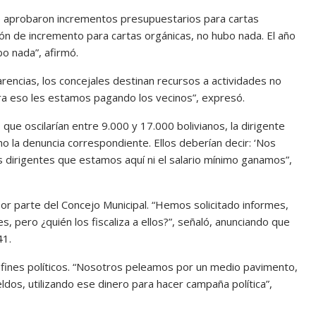
e aprobaron incrementos presupuestarios para cartas
llón de incremento para cartas orgánicas, no hubo nada. El año
o nada”, afirmó.
arencias, los concejales destinan recursos a actividades no
ara eso les estamos pagando los vecinos”, expresó.
que oscilarían entre 9.000 y 17.000 bolivianos, la dirigente
la denuncia correspondiente. Ellos deberían decir: ‘Nos
s dirigentes que estamos aquí ni el salario mínimo ganamos”,
or parte del Concejo Municipal. “Hemos solicitado informes,
s, pero ¿quién los fiscaliza a ellos?”, señaló, anunciando que
41.
n fines políticos. “Nosotros peleamos por un medio pavimento,
ldos, utilizando ese dinero para hacer campaña política”,