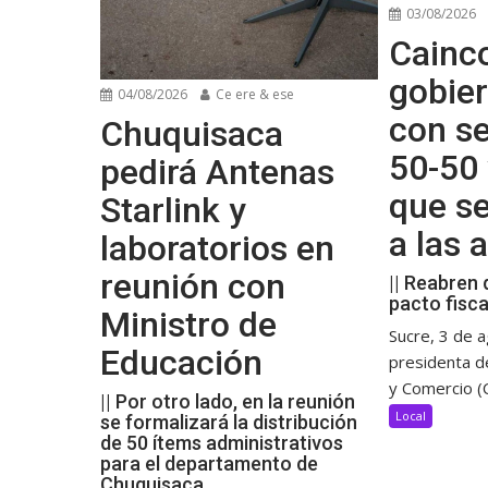
03/08/2026
Cainco
gobier
04/08/2026
Ce ere & ese
con se
Chuquisaca
50-50 
pedirá Antenas
que s
Starlink y
a las
laboratorios en
reunión con
|| Reabren 
pacto fisca
Ministro de
Sucre, 3 de a
Educación
presidenta d
y Comercio (C
|| Por otro lado, en la reunión
Local
se formalizará la distribución
de 50 ítems administrativos
para el departamento de
Chuquisaca