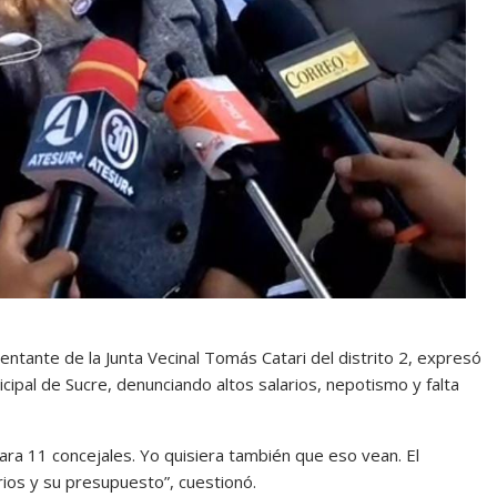
ntante de la Junta Vecinal Tomás Catari del distrito 2, expresó
ipal de Sucre, denunciando altos salarios, nepotismo y falta
ra 11 concejales. Yo quisiera también que eso vean. El
rios y su presupuesto”, cuestionó.