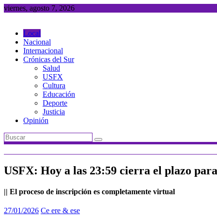
Saltar
viernes, agosto 7, 2026
al
contenido
Local
Nacional
Internacional
Crónicas del Sur
Salud
USFX
Cultura
Educación
Deporte
Justicia
Opinión
USFX: Hoy a las 23:59 cierra el plazo para
|| El proceso de inscripción es completamente virtual
27/01/2026
Ce ere & ese