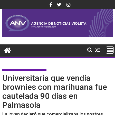
Saltar
al
contenido
Universitaria que vendía
brownies con marihuana fue
cautelada 90 días en
Palmasola
La joven declaró que comercializaba los postres