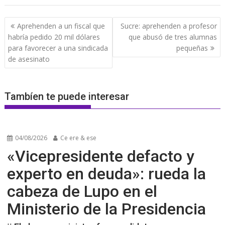
Navegación
Aprehenden a un fiscal que
Sucre: aprehenden a profesor
de
habría pedido 20 mil dólares
que abusó de tres alumnas
entradas
para favorecer a una sindicada
pequeñas
de asesinato
Tambíen te puede interesar
04/08/2026
Ce ere & ese
«Vicepresidente defacto y
experto en deuda»: rueda la
cabeza de Lupo en el
Ministerio de la Presidencia