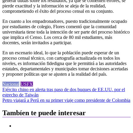
generar dudas sobre los resultados, ya que se comenten errores, se
pierde exactitud y la información se aleja de la realidad,
comprometiendo el éxito del proceso censal en su conjunto.
En cuanto a los empadronadores, puesto tradicionalmente ocupado
por estudiantes de colegio, Flores comentó que la comunidad
universitaria tiene toda la intención de ser parte del proceso histórico
que implica el Censo. Los cerca de 80 mil estudiantes, más
docentes, serán invitados a participar.
En un escenario ideal, lo que la población puede esperar de un
proceso censal técnico, con cartografía actualizada en todos los
niveles, es información fidedigna que le permitirá a las autoridades
estatales, departamentales y municipales tomar decisiones acertadas
y proponer políticas que se ajusten a la realidad del país.
Nacional
USFX
Navegación
Ejército chino en alerta tras paso de dos buques de EE.UU. por el
estrecho de Taiwán
de
Petro viajará a Perú en su primer viaje como presidente de Colombia
entradas
Tambíen te puede interesar