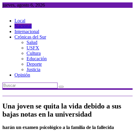
Saltar
jueves, agosto 6, 2026
al
contenido
Local
Nacional
Internacional
Crónicas del Sur
Salud
USFX
Cultura
Educación
Deporte
Justicia
Opinión
Una joven se quita la vida debido a sus
bajas notas en la universidad
harán un examen psicológico a la familia de la fallecida