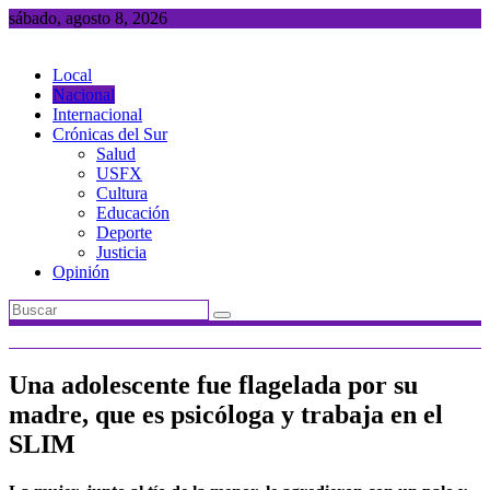
Saltar
sábado, agosto 8, 2026
al
contenido
Local
Nacional
Internacional
Crónicas del Sur
Salud
USFX
Cultura
Educación
Deporte
Justicia
Opinión
Una adolescente fue flagelada por su
madre, que es psicóloga y trabaja en el
SLIM