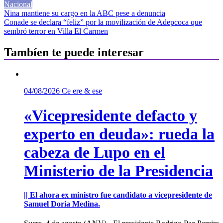
Nacional
Navegación
Nina mantiene su cargo en la ABC pese a denuncia
Conade se declara “feliz” por la movilización de Adepcoca que
de
sembró terror en Villa El Carmen
entradas
Tambíen te puede interesar
04/08/2026
Ce ere & ese
«Vicepresidente defacto y
experto en deuda»: rueda la
cabeza de Lupo en el
Ministerio de la Presidencia
|| El ahora ex ministro fue candidato a vicepresidente de
Samuel Doria Medina.