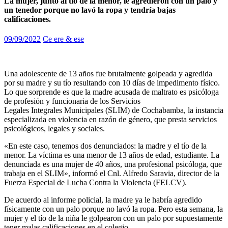
La mujer, junto al tío de la menor, le agredieron con un palo y
un tenedor porque no lavó la ropa y tendría bajas
calificaciones.
09/09/2022
Ce ere & ese
Una adolescente de 13 años fue brutalmente golpeada y agredida
por su madre y su tío resultando con 10 días de impedimento físico.
Lo que sorprende es que la madre acusada de maltrato es psicóloga
de profesión y funcionaria de los Servicios
Legales Integrales Municipales (SLIM) de Cochabamba, la instancia
especializada en violencia en razón de género, que presta servicios
psicológicos, legales y sociales.
«En este caso, tenemos dos denunciados: la madre y el tío de la
menor. La víctima es una menor de 13 años de edad, estudiante. La
denunciada es una mujer de 40 años, una profesional psicóloga, que
trabaja en el SLIM», informó el Cnl. Alfredo Saravia, director de la
Fuerza Especial de Lucha Contra la Violencia (FELCV).
De acuerdo al informe policial, la madre ya le habría agredido
físicamente con un palo porque no lavó la ropa. Pero esta semana, la
mujer y el tío de la niña le golpearon con un palo por supuestamente
tener malas calificaciones en el colegio.