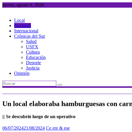
Saltar
jueves, agosto 6, 2026
al
contenido
Local
Nacional
Internacional
Crónicas del Sur
Salud
USFX
Cultura
Educación
Deporte
Justicia
Opinión
Un local elaboraba hamburguesas con carn
|| Se descubrió luego de un operativo
06/07/2024
21/08/2024
Ce ere & ese