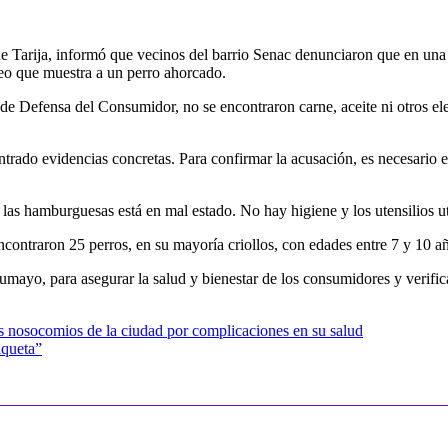
 Tarija, informó que vecinos del barrio Senac denunciaron que en una ca
eo que muestra a un perro ahorcado.
o de Defensa del Consumidor, no se encontraron carne, aceite ni otros 
ado evidencias concretas. Para confirmar la acusación, es necesario enc
s hamburguesas está en mal estado. No hay higiene y los utensilios uti
ncontraron 25 perros, en su mayoría criollos, con edades entre 7 y 10 a
mayo, para asegurar la salud y bienestar de los consumidores y verificar
s nosocomios de la ciudad por complicaciones en su salud
aqueta”