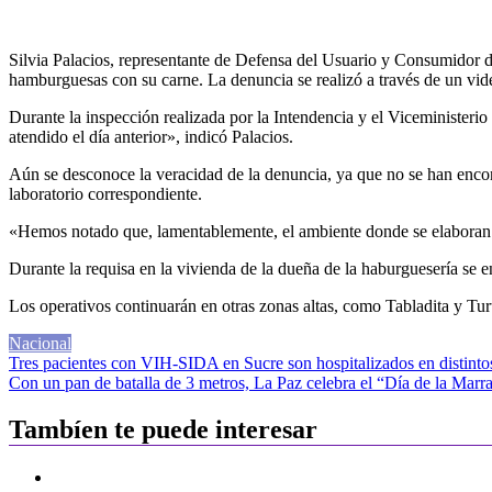
Silvia Palacios, representante de Defensa del Usuario y Consumidor de
hamburguesas con su carne. La denuncia se realizó a través de un vid
Durante la inspección realizada por la Intendencia y el Viceministeri
atendido el día anterior», indicó Palacios.
Aún se desconoce la veracidad de la denuncia, ya que no se han encontr
laboratorio correspondiente.
«Hemos notado que, lamentablemente, el ambiente donde se elaboran la
Durante la requisa en la vivienda de la dueña de la haburguesería se e
Los operativos continuarán en otras zonas altas, como Tabladita y Turu
Nacional
Navegación
Tres pacientes con VIH-SIDA en Sucre son hospitalizados en distinto
Con un pan de batalla de 3 metros, La Paz celebra el “Día de la Marr
de
entradas
Tambíen te puede interesar