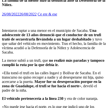
La familia de la menor hizo la denuncia ante la Defensoría de la
Niñez.
26/08/2022
26/08/2022
Ce ere & ese
Intentaron raptar a una menor en el municipio de Sacaba.
Una
adolescente de 13 años denunció que el conductor de un trufi
trató de secuestrarla llevándola a un lugar deshabitado
y tuvo
que saltar del vehículo en movimiento. Tras el hecho, la familia de la
víctima acudió a la Defensoría de la Niñez y Adolescencia de
Sacaba.
La menor subió a un trufi, que
no realizó más paradas y tampoco
cumplió la ruta por la que debía ir.
«Ella tomó el trufi en las calles Ingavi y Bolívar de Sacaba. En el
transcurso no quiso recoger a nadie y al desesperarse mi hija, quiso
acercarse a la puerta.
Mayor fue su desesperación porque en la
zona de Guadalupe, el trufi se fue hacia el norte
«, develó el
padre de la niña.
El vehículo pertenecería a la línea 230
y era de color naranja.
«No puede irse hacia el norte, es lo que me indicó uno de los