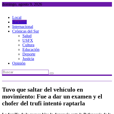
Saltar
domingo, agosto 9, 2026
al
contenido
Local
Nacional
Internacional
Crónicas del Sur
Salud
USFX
Cultura
Educación
Deporte
Justicia
Opinión
Tuvo que saltar del vehículo en
movimiento: Fue a dar un examen y el
chofer del trufi intentó raptarla