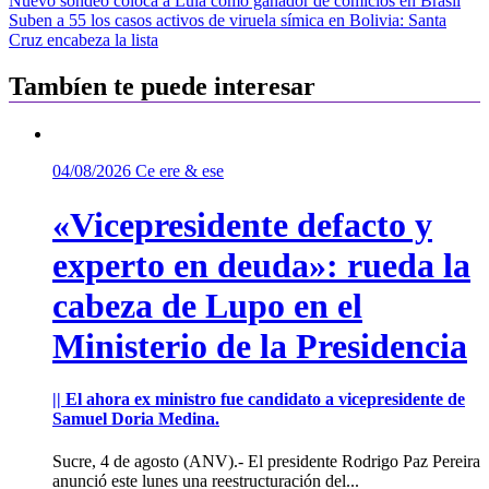
Navegación
Nuevo sondeo coloca a Lula como ganador de comicios en Brasil
Suben a 55 los casos activos de viruela símica en Bolivia: Santa
de
Cruz encabeza la lista
entradas
Tambíen te puede interesar
04/08/2026
Ce ere & ese
«Vicepresidente defacto y
experto en deuda»: rueda la
cabeza de Lupo en el
Ministerio de la Presidencia
|| El ahora ex ministro fue candidato a vicepresidente de
Samuel Doria Medina.
Sucre, 4 de agosto (ANV).- El presidente Rodrigo Paz Pereira
anunció este lunes una reestructuración del...