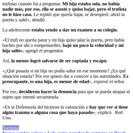
trufistas cuando fui a preguntar.
Mi hija estaba sola, no había
nadie más, por eso, ella se asustó y quiso bajar, pero el trufista
no le hizo caso.
Le repitió que quería bajar, se desesperó, abrió la
puerta y saltó», detalló.
La adolescente
estaba yendo a dar un examen a su colegio.
«El trufi no quería parar y mi hija quiso jalar la puerta, pero había
baches por ahí o rompemuelles,
bajó un poco la velocidad y mi
hija saltó»
, agregó el progenitor.
Así,
la menor logró salvarse de ser raptada y escapó.
«¿Qué pasaría si mi hija no podía saltar en ese momento? ¿En qué
situación estaría? Por eso quiero dar a conocer a las autoridades.
Es
preocupante, es una hija, es menor de edad
«, expresó el señor.
Por eso,
decidieron hacer la denuncia
para que se pueda atrapar al
sujeto que intentó secuestrarla.
«En la Defensoría del hicieron la valoración y
hay que ver si tiene
algún trauma o alguna cosa que haya pasado
«, explicó. Red
Uno.
Nacional