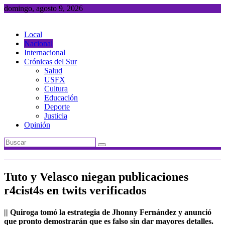
Saltar
domingo, agosto 9, 2026
al
contenido
Local
Nacional
Internacional
Crónicas del Sur
Salud
USFX
Cultura
Educación
Deporte
Justicia
Opinión
Tuto y Velasco niegan publicaciones
r4cist4s en twits verificados
|| Quiroga tomó la estrategia de Jhonny Fernández y anunció
que pronto demostrarán que es falso sin dar mayores detalles.