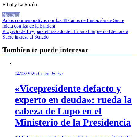
Erbol y La Razón.
Nacional
Navegación
Actos conmemorativos por los 487 años de fundación de Sucre
inicia con Iza de la bandera
de
Proyecto de Ley para el traslado del Tribunal Supremo Electora a
entradas
Sucre ingresa al Senado
Tambíen te puede interesar
04/08/2026
Ce ere & ese
«Vicepresidente defacto y
experto en deuda»: rueda la
cabeza de Lupo en el
Ministerio de la Presidencia