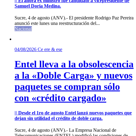
|| El ahora ex ministro fue candidato a vicepresidente de
Samuel Doria Medina.
Sucre, 4 de agosto (ANV).- El presidente Rodrigo Paz Pereira
anunció este lunes una reestructuración del...
Nacional
04/08/2026
Ce ere & ese
Entel lleva a la obsolescencia
a la «Doble Carga» y nuevos
paquetes se compran sólo
con «crédito cargado»
|| Desde el 1ro de agosto Entel lanzó nuevos paquetes que
dejan sin utilidad el crédito de doble carga.
Sucre, 4 de agosto (ANV).- La Empresa Nacional de
Telecomunicaciones (ENTEL) modificó las condiciones de