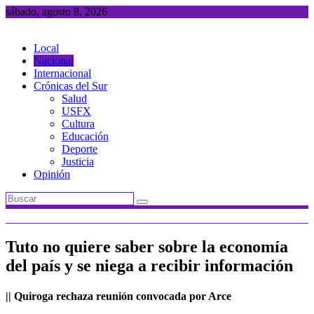
Saltar
sábado, agosto 8, 2026
al
contenido
Local
Nacional
Internacional
Crónicas del Sur
Salud
USFX
Cultura
Educación
Deporte
Justicia
Opinión
Tuto no quiere saber sobre la economía
del país y se niega a recibir información
|| Quiroga rechaza reunión convocada por Arce