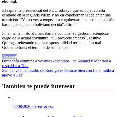
electoral.
El aspirante presidencial del PDC subrayó que su objetivo está
centrado en la segunda vuelta y no en cogobernar ni adelantar una
transición. “Yo no voy a empezar a cogobernar ni hacer la transición
hasta que el pueblo boliviano decida”, afirmó.
Finalmente, instó al mandatario a culminar su gestión haciéndose
cargo de la actual coyuntura. “Su proyecto fracasó”, sostuvo
Quiroga, reiterando que la responsabilidad recae en el actual
Gobierno hasta el término de su mandato.
Nacional
Navegación
Ormachéa conmina a votantes «citadinos» de Samuel y Manfred a
respaldar a Tuto
de
Samuel vé que desafío de Rodrigo es llevarse bien con Lara; ratifica
entradas
apoyo a Paz
Tambíen te puede interesar
04/08/2026
Ce ere & ese