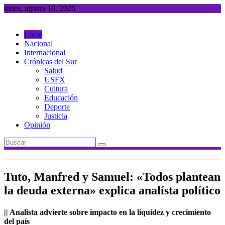
Saltar
lunes, agosto 10, 2026
al
contenido
Local
Nacional
Internacional
Crónicas del Sur
Salud
USFX
Cultura
Educación
Deporte
Justicia
Opinión
Tuto, Manfred y Samuel: «Todos plantean
la deuda externa» explica analísta político
|| Analista advierte sobre impacto en la liquidez y crecimiento
del país