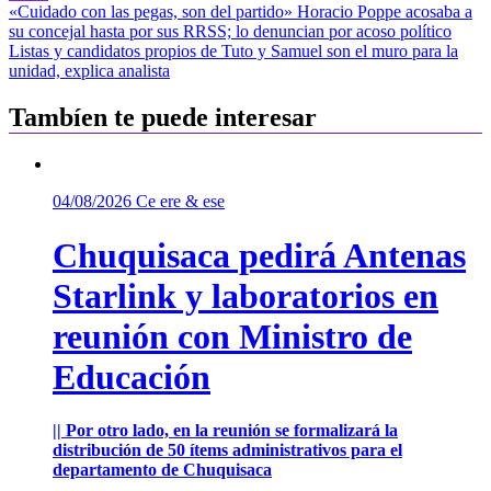
Navegación
«Cuidado con las pegas, son del partido» Horacio Poppe acosaba a
su concejal hasta por sus RRSS; lo denuncian por acoso político
de
Listas y candidatos propios de Tuto y Samuel son el muro para la
entradas
unidad, explica analista
Tambíen te puede interesar
04/08/2026
Ce ere & ese
Chuquisaca pedirá Antenas
Starlink y laboratorios en
reunión con Ministro de
Educación
|| Por otro lado, en la reunión se formalizará la
distribución de 50 ítems administrativos para el
departamento de Chuquisaca