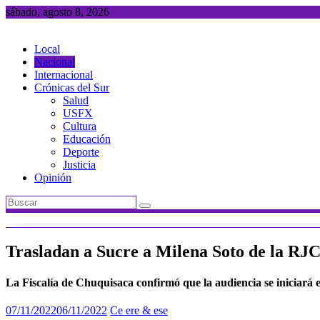
Saltar
sábado, agosto 8, 2026
al
contenido
Local
Nacional
Internacional
Crónicas del Sur
Salud
USFX
Cultura
Educación
Deporte
Justicia
Opinión
Trasladan a Sucre a Milena Soto de la RJC, 
La Fiscalía de Chuquisaca confirmó que la audiencia se iniciará 
07/11/2022
06/11/2022
Ce ere & ese