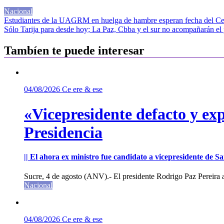
Nacional
Navegación
Estudiantes de la UAGRM en huelga de hambre esperan fecha del Cen
Sólo Tarija para desde hoy; La Paz, Cbba y el sur no acompañarán el
de
entradas
Tambíen te puede interesar
04/08/2026
Ce ere & ese
«Vicepresidente defacto y exp
Presidencia
|| El ahora ex ministro fue candidato a vicepresidente de 
Sucre, 4 de agosto (ANV).- El presidente Rodrigo Paz Pereira an
Nacional
04/08/2026
Ce ere & ese