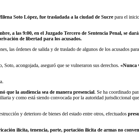
ilena Soto López, fue trasladada a la ciudad de Sucre
para el inici
bre, a las 9:00, en el Juzgado Tercero de Sentencia Penal, se dará i
rivación de libertad para los acusados.
ones, las órdenes de salida y de traslado de algunos de los acusados par
, Soto, acongojada, aseguró que se vulneraron sus derechos.
«Nunca v
a.
inó que la audiencia sea de manera presencial
. Se ha coordinado par
aria y como está siendo convocada por la autoridad jurisdiccional que 
estrucción y deterioro de bienes del estado entre otros, efectuados
presu
icación ilícita, tenencia, porte, portación ilícita de armas no conve