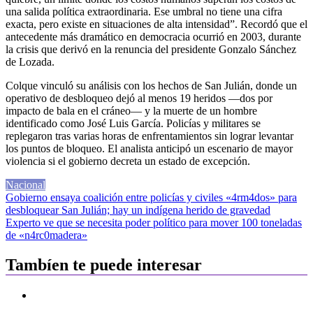
una salida política extraordinaria. Ese umbral no tiene una cifra
exacta, pero existe en situaciones de alta intensidad”. Recordó que el
antecedente más dramático en democracia ocurrió en 2003, durante
la crisis que derivó en la renuncia del presidente Gonzalo Sánchez
de Lozada.
Colque vinculó su análisis con los hechos de San Julián, donde un
operativo de desbloqueo dejó al menos 19 heridos —dos por
impacto de bala en el cráneo— y la muerte de un hombre
identificado como José Luis García. Policías y militares se
replegaron tras varias horas de enfrentamientos sin lograr levantar
los puntos de bloqueo. El analista anticipó un escenario de mayor
violencia si el gobierno decreta un estado de excepción.
Nacional
Navegación
Gobierno ensaya coalición entre policías y civiles «4rm4dos» para
desbloquear San Julián; hay un indígena herido de gravedad
de
Experto ve que se necesita poder político para mover 100 toneladas
entradas
de «n4rc0madera»
Tambíen te puede interesar