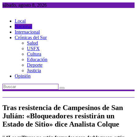
Saltar
sábado, agosto 8, 2026
al
contenido
Local
Nacional
Internacional
Crónicas del Sur
Salud
USFX
Cultura
Educación
Deporte
Justicia
Opinión
Tras resistencia de Campesinos de San
Julián: «Bloqueadores resistirán un
Estado de Sitio» dice Analista Colque