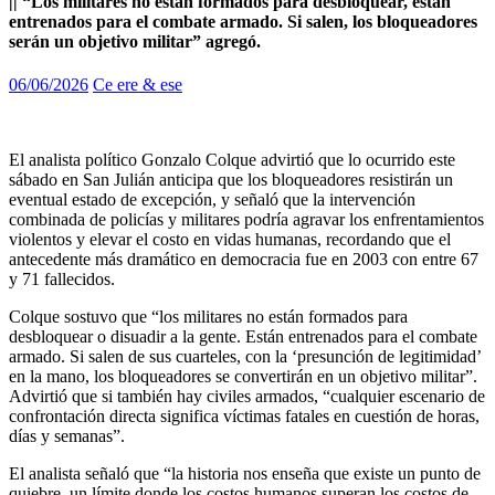
|| “Los militares no están formados para desbloquear, están
entrenados para el combate armado. Si salen, los bloqueadores
serán un objetivo militar” agregó.
06/06/2026
Ce ere & ese
El analista político Gonzalo Colque advirtió que lo ocurrido este
sábado en San Julián anticipa que los bloqueadores resistirán un
eventual estado de excepción, y señaló que la intervención
combinada de policías y militares podría agravar los enfrentamientos
violentos y elevar el costo en vidas humanas, recordando que el
antecedente más dramático en democracia fue en 2003 con entre 67
y 71 fallecidos.
Colque sostuvo que “los militares no están formados para
desbloquear o disuadir a la gente. Están entrenados para el combate
armado. Si salen de sus cuarteles, con la ‘presunción de legitimidad’
en la mano, los bloqueadores se convertirán en un objetivo militar”.
Advirtió que si también hay civiles armados, “cualquier escenario de
confrontación directa significa víctimas fatales en cuestión de horas,
días y semanas”.
El analista señaló que “la historia nos enseña que existe un punto de
quiebre, un límite donde los costos humanos superan los costos de