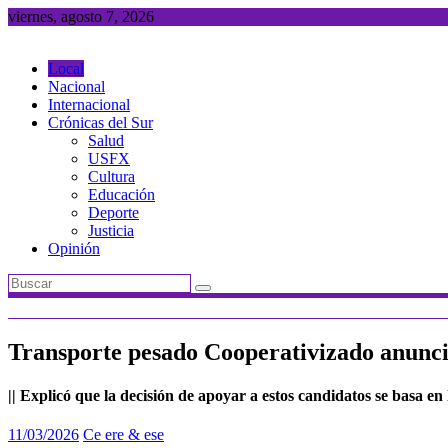
Saltar
viernes, agosto 7, 2026
al
contenido
Local
Nacional
Internacional
Crónicas del Sur
Salud
USFX
Cultura
Educación
Deporte
Justicia
Opinión
Transporte pesado Cooperativizado anunci
|| Explicó que la decisión de apoyar a estos candidatos se basa en
11/03/2026
Ce ere & ese