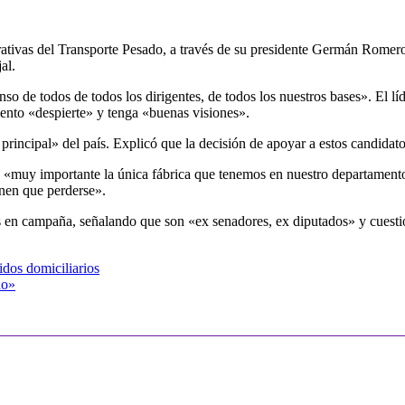
ivas del Transporte Pesado, a través de su presidente Germán Romero,
al.
e todos de todos los dirigentes, de todos los nuestros bases». El líde
mento «despierte» y tenga «buenas visiones».
incipal» del país. Explicó que la decisión de apoyar a estos candidatos
«muy importante la única fábrica que tenemos en nuestro departamento
enen que perderse».
ales en campaña, señalando que son «ex senadores, ex diputados» y cuest
dos domiciliarios
do»