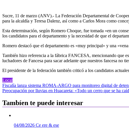
Sucre, 11 de marzo (ANV).- La Federación Departamental de Cooperat
para la alcaldía y Teresa Dalenz, así como a Carlos Mora como concej
Esta determinación, según Romero Choque, fue tomada «en un consenso d
los candidatos para el departamento y la necesidad de que el departa
Romero destacó que el departamento es «muy principal» y una «vena pr
También hizo referencia a la fábrica FANCESA, mencionando que es 
luchadores de Fancesa para sacar adelante que nuestros fancesa no ti
El presidente de la federación también criticó a los candidatos actu
Local
Navegación
Fiscalía lanza sistema ROMA-ARGO para monitoreo digital de deteni
Preocupación por lluvias en Huacareta: «Todo un cerro que se ha caí
de
entradas
Tambíen te puede interesar
04/08/2026
Ce ere & ese