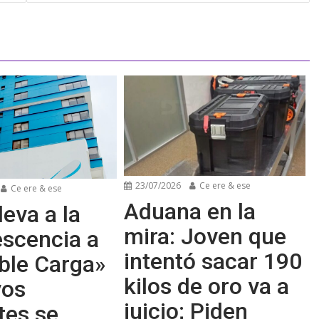
23/07/2026
Ce ere & ese
Ce ere & ese
Aduana en la
leva a la
mira: Joven que
escencia a
intentó sacar 190
ble Carga»
kilos de oro va a
vos
juicio; Piden
tes se