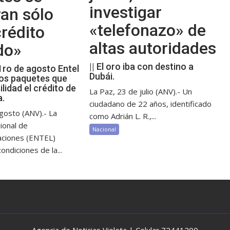
investigar
an sólo
«telefonazo» de
rédito
altas autoridades
do»
|| El oro iba con destino a
 1ro de agosto Entel
Dubái.
os paquetes que
ilidad el crédito de
La Paz, 23 de julio (ANV).- Un
a.
ciudadano de 22 años, identificado
gosto (ANV).- La
como Adrián L. R.,...
ional de
Nacional
aciones (ENTEL)
ondiciones de la...
Agencia de Noticias Violeta | Celular 72441200