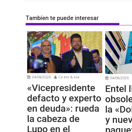
entradas
Tambíen te puede interesar
04/08/2026
Ce ere & ese
04/08/2026
«Vicepresidente
Entel l
defacto y experto
obsol
en deuda»: rueda
la «Do
la cabeza de
y nue
Lupo en el
paque