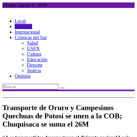
Saltar
sábado, agosto 8, 2026
al
contenido
Local
Nacional
Internacional
Crónicas del Sur
Salud
USFX
Cultura
Educación
Deporte
Justicia
Opinión
Transporte de Oruro y Campesinos
Quechuas de Potosí se unen a la COB;
Chuquisaca se suma el 26M