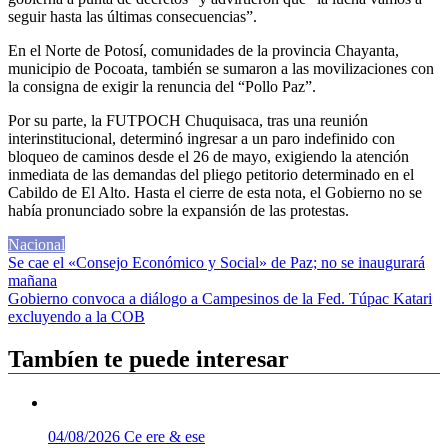
seguir hasta las últimas consecuencias”.
En el Norte de Potosí, comunidades de la provincia Chayanta,
municipio de Pocoata, también se sumaron a las movilizaciones con
la consigna de exigir la renuncia del “Pollo Paz”.
Por su parte, la FUTPOCH Chuquisaca, tras una reunión
interinstitucional, determinó ingresar a un paro indefinido con
bloqueo de caminos desde el 26 de mayo, exigiendo la atención
inmediata de las demandas del pliego petitorio determinado en el
Cabildo de El Alto. Hasta el cierre de esta nota, el Gobierno no se
había pronunciado sobre la expansión de las protestas.
Nacional
Navegación
Se cae el «Consejo Económico y Social» de Paz; no se inaugurará
mañana
de
Gobierno convoca a diálogo a Campesinos de la Fed. Túpac Katari
entradas
excluyendo a la COB
Tambíen te puede interesar
04/08/2026
Ce ere & ese