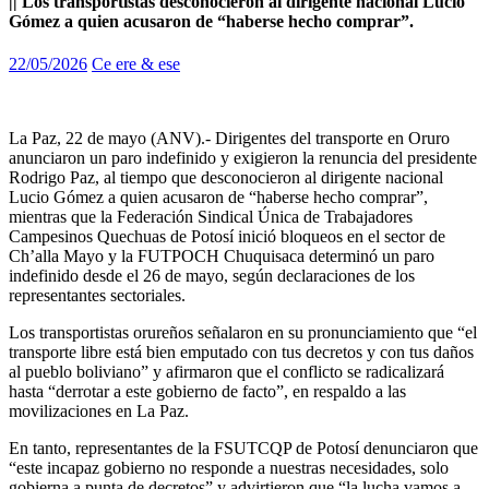
|| Los transportistas desconocieron al dirigente nacional Lucio
Gómez a quien acusaron de “haberse hecho comprar”.
22/05/2026
Ce ere & ese
La Paz, 22 de mayo (ANV).- Dirigentes del transporte en Oruro
anunciaron un paro indefinido y exigieron la renuncia del presidente
Rodrigo Paz, al tiempo que desconocieron al dirigente nacional
Lucio Gómez a quien acusaron de “haberse hecho comprar”,
mientras que la Federación Sindical Única de Trabajadores
Campesinos Quechuas de Potosí inició bloqueos en el sector de
Ch’alla Mayo y la FUTPOCH Chuquisaca determinó un paro
indefinido desde el 26 de mayo, según declaraciones de los
representantes sectoriales.
Los transportistas orureños señalaron en su pronunciamiento que “el
transporte libre está bien emputado con tus decretos y con tus daños
al pueblo boliviano” y afirmaron que el conflicto se radicalizará
hasta “derrotar a este gobierno de facto”, en respaldo a las
movilizaciones en La Paz.
En tanto, representantes de la FSUTCQP de Potosí denunciaron que
“este incapaz gobierno no responde a nuestras necesidades, solo
gobierna a punta de decretos” y advirtieron que “la lucha vamos a