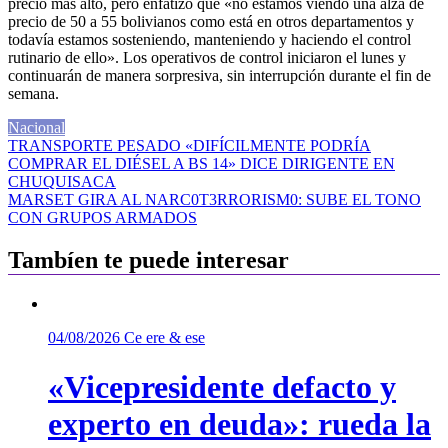
precio más alto, pero enfatizó que «no estamos viendo una alza de
precio de 50 a 55 bolivianos como está en otros departamentos y
todavía estamos sosteniendo, manteniendo y haciendo el control
rutinario de ello». Los operativos de control iniciaron el lunes y
continuarán de manera sorpresiva, sin interrupción durante el fin de
semana.
Nacional
Navegación
TRANSPORTE PESADO «DIFÍCILMENTE PODRÍA
COMPRAR EL DIÉSEL A BS 14» DICE DIRIGENTE EN
de
CHUQUISACA
entradas
MARSET GIRA AL NARC0T3RRORISM0: SUBE EL TONO
CON GRUPOS ARMADOS
Tambíen te puede interesar
04/08/2026
Ce ere & ese
«Vicepresidente defacto y
experto en deuda»: rueda la