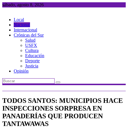
Saltar
sábado, agosto 8, 2026
al
contenido
Local
Nacional
Internacional
Crónicas del Sur
Salud
USFX
Cultura
Educación
Deporte
Justicia
Opinión
TODOS SANTOS: MUNICIPIOS HACE
INSPECCIONES SORPRESA EN
PANADERÍAS QUE PRODUCEN
TANTAWAWAS