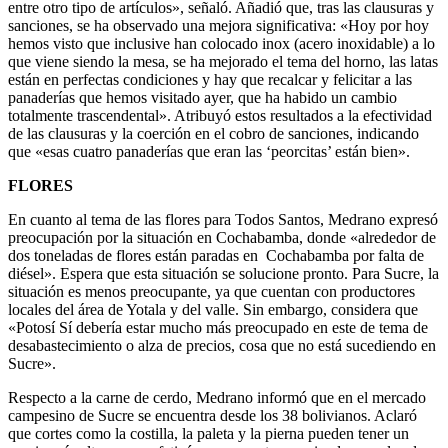
entre otro tipo de artículos», señaló. Añadió que, tras las clausuras y
sanciones, se ha observado una mejora significativa: «Hoy por hoy
hemos visto que inclusive han colocado inox (acero inoxidable) a lo
que viene siendo la mesa, se ha mejorado el tema del horno, las latas
están en perfectas condiciones y hay que recalcar y felicitar a las
panaderías que hemos visitado ayer, que ha habido un cambio
totalmente trascendental». Atribuyó estos resultados a la efectividad
de las clausuras y la coerción en el cobro de sanciones, indicando
que «esas cuatro panaderías que eran las ‘peorcitas’ están bien».
FLORES
En cuanto al tema de las flores para Todos Santos, Medrano expresó
preocupación por la situación en Cochabamba, donde «alrededor de
dos toneladas de flores están paradas en Cochabamba por falta de
diésel». Espera que esta situación se solucione pronto. Para Sucre, la
situación es menos preocupante, ya que cuentan con productores
locales del área de Yotala y del valle. Sin embargo, considera que
«Potosí Sí debería estar mucho más preocupado en este de tema de
desabastecimiento o alza de precios, cosa que no está sucediendo en
Sucre».
Respecto a la carne de cerdo, Medrano informó que en el mercado
campesino de Sucre se encuentra desde los 38 bolivianos. Aclaró
que cortes como la costilla, la paleta y la pierna pueden tener un