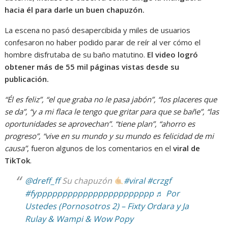
hacia él para darle un buen chapuzón.
La escena no pasó desapercibida y miles de usuarios
confesaron no haber podido parar de reír al ver cómo el
hombre disfrutaba de su baño matutino.
El video logró
obtener más de 55 mil páginas vistas desde su
publicación.
“Él es feliz”, “el que graba no le pasa jabón”, “los placeres que
se da”, “y a mi flaca le tengo que gritar para que se bañe”, “las
oportunidades se aprovechan”. “tiene plan”, “ahorro es
progreso”, “vive en su mundo y su mundo es felicidad de mi
causa”
, fueron algunos de los comentarios en el
viral de
TikTok
.
@dreff_ff
Su chapuzón
#viral
#crzgf
#fyppppppppppppppppppppppp
♬ Por
Ustedes (Pornosotros 2) – Fixty Ordara y Ja
Rulay & Wampi & Wow Popy