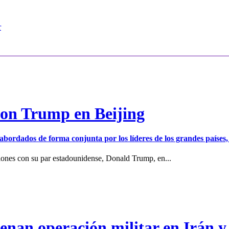
r
con Trump en Beijing
er abordados de forma conjunta por los líderes de los grandes países
iones con su par estadounidense, Donald Trump, en...
enan operación militar en Irán y