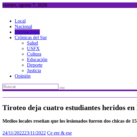
Saltar
viernes, agosto 7, 2026
al
contenido
Local
Nacional
Internacional
Crónicas del Sur
Salud
USFX
Cultura
Educación
Deporte
Justicia
Opinión
Tiroteo deja cuatro estudiantes heridos en
Medios locales reseñan que los lesionados fueron dos chicas de 1
24/11/2022
23/11/2022
Ce ere & ese