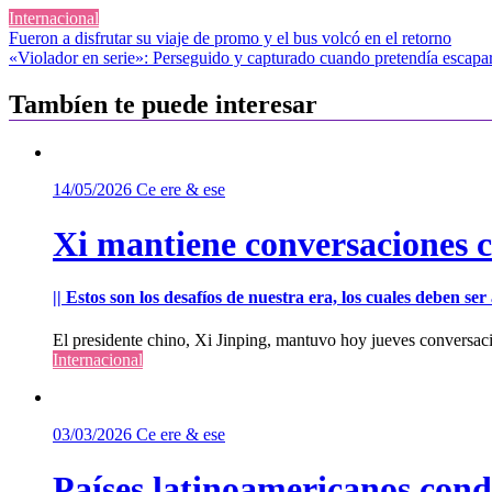
Internacional
Navegación
Fueron a disfrutar su viaje de promo y el bus volcó en el retorno
«Violador en serie»: Perseguido y capturado cuando pretendía escapa
de
entradas
Tambíen te puede interesar
14/05/2026
Ce ere & ese
Xi mantiene conversaciones 
|| Estos son los desafíos de nuestra era, los cuales deben s
El presidente chino, Xi Jinping, mantuvo hoy jueves conversac
Internacional
03/03/2026
Ce ere & ese
Países latinoamericanos cond