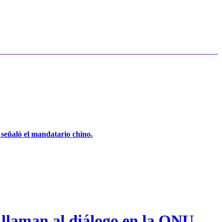
, señaló el mandatario chino.
 llaman al diálogo en la ONU