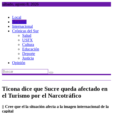
Saltar
sábado, agosto 8, 2026
al
contenido
Local
Nacional
Internacional
Crónicas del Sur
Salud
USFX
Cultura
Educación
Deporte
Justicia
Opinión
Ticona dice que Sucre queda afectado en
el Turismo por el Narcotráfico
|| Cree que el la situación afecta a la imagen internacional de la
capital