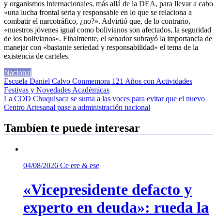
y organismos internacionales, más allá de la DEA, para llevar a cabo
«una lucha frontal seria y responsable en lo que se relaciona a
combatir el narcotráfico, ¿no?». Advirtió que, de lo contrario,
«nuestros jóvenes igual como bolivianos son afectados, la seguridad
de los bolivianos». Finalmente, el senador subrayó la importancia de
manejar con «bastante seriedad y responsabilidad» el tema de la
existencia de carteles.
Nacional
Navegación
Escuela Daniel Calvo Conmemora 121 Años con Actividades
Festivas y Novedades Académicas
de
La COD Chuquisaca se suma a las voces para evitar que el nuevo
entradas
Centro Artesanal pase a administración nacional
Tambíen te puede interesar
04/08/2026
Ce ere & ese
«Vicepresidente defacto y
experto en deuda»: rueda la