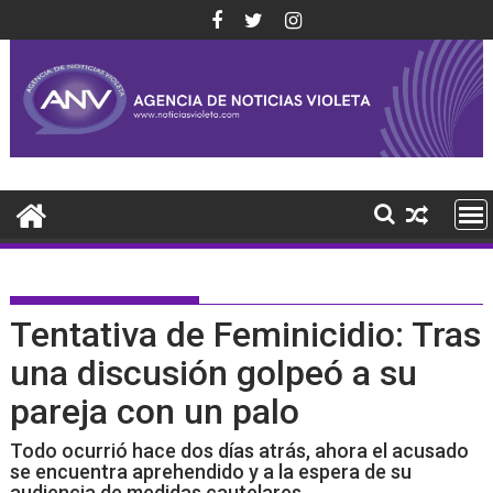
Saltar
al
contenido
Tentativa de Feminicidio: Tras
una discusión golpeó a su
pareja con un palo
Todo ocurrió hace dos días atrás, ahora el acusado
se encuentra aprehendido y a la espera de su
audiencia de medidas cautelares