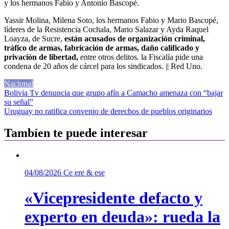
y los hermanos Fabio y Antonio Bascopé.
Yassir Molina, Milena Soto, los hermanos Fabio y Mario Bascopé,
líderes de la Resistencia Cochala, Mario Salazar y Ayda Raquel
Loayza, de Sucre,
están acusados de organización criminal,
tráfico de armas, fabricación de armas, daño calificado y
privación de libertad,
entre otros delitos. la Fiscalía pide una
condena de 20 años de cárcel para los sindicados. || Red Uno.
Nacional
Navegación
Bolivia Tv denuncia que grupo afín a Camacho amenaza con “bajar
su señal”
de
Uruguay no ratifica convenio de derechos de pueblos originarios
entradas
Tambíen te puede interesar
04/08/2026
Ce ere & ese
«Vicepresidente defacto y
experto en deuda»: rueda la