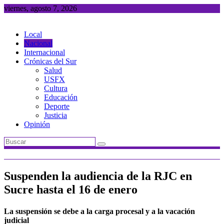
Saltar
viernes, agosto 7, 2026
al
contenido
Local
Nacional
Internacional
Crónicas del Sur
Salud
USFX
Cultura
Educación
Deporte
Justicia
Opinión
Suspenden la audiencia de la RJC en
Sucre hasta el 16 de enero
La suspensión se debe a la carga procesal y a la vacación
judicial