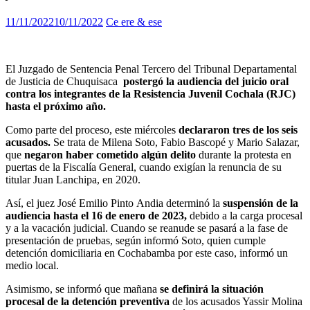
11/11/2022
10/11/2022
Ce ere & ese
El Juzgado de Sentencia Penal Tercero del Tribunal Departamental
de Justicia de Chuquisaca
postergó la audiencia del juicio oral
contra los integrantes de la Resistencia Juvenil Cochala (RJC)
hasta el próximo año.
Como parte del proceso, este miércoles
declararon tres de los seis
acusados.
Se trata de Milena Soto, Fabio Bascopé y Mario Salazar,
que
negaron haber cometido algún delito
durante la protesta en
puertas de la Fiscalía General, cuando exigían la renuncia de su
titular Juan Lanchipa, en 2020.
Así, el juez José Emilio Pinto Andia determinó la
suspensión de la
audiencia hasta el 16 de enero de 2023,
debido a la carga procesal
y a la vacación judicial. Cuando se reanude se pasará a la fase de
presentación de pruebas, según informó Soto, quien cumple
detención domiciliaria en Cochabamba por este caso, informó un
medio local.
Asimismo, se informó que mañana
se definirá la situación
procesal de la detención
preventiva
de los acusados Yassir Molina