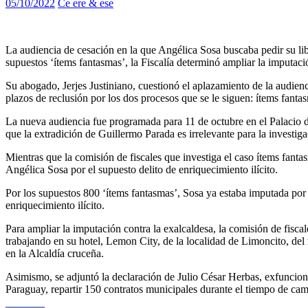
05/10/2022
Ce ere & ese
La audiencia de cesación en la que Angélica Sosa buscaba pedir su lib
supuestos ‘ítems fantasmas’, la Fiscalía determinó ampliar la imputació
Su abogado, Jerjes Justiniano, cuestionó el aplazamiento de la audienc
plazos de reclusión por los dos procesos que se le siguen: ítems fantas
La nueva audiencia fue programada para 11 de octubre en el Palacio de
que la extradición de Guillermo Parada es irrelevante para la investiga
Mientras que la comisión de fiscales que investiga el caso ítems fan
Angélica Sosa por el supuesto delito de enriquecimiento ilícito.
Por los supuestos 800 ‘ítems fantasmas’, Sosa ya estaba imputada por
enriquecimiento ilícito.
Para ampliar la imputación contra la exalcaldesa, la comisión de fisc
trabajando en su hotel, Lemon City, de la localidad de Limoncito, del
en la Alcaldía cruceña.
Asimismo, se adjuntó la declaración de Julio César Herbas, exfuncion
Paraguay, repartir 150 contratos municipales durante el tiempo de camp