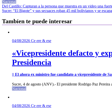
Nacional
Navegación
Del Castillo: Capturan a la persona que muestra en un video una fuer
Sucre: “El Bigote” y sus secuaces roban 45 mil bolivianos y se escapa
de
entradas
Tambíen te puede interesar
04/08/2026
Ce ere & ese
«Vicepresidente defacto y exp
Presidencia
|| El ahora ex ministro fue candidato a vicepresidente de 
Sucre, 4 de agosto (ANV).- El presidente Rodrigo Paz Pereira an
Nacional
04/08/2026
Ce ere & ese