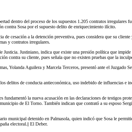
ertad dentro del proceso de los supuestos 1.205 contratos irregulares fu
n contra Sosa por el supuesto delito de enriquecimiento ilícito.
ia de cesación a la detención preventiva, pues considera que su cliente
mas y contratos irregulares.
 Justicia. Justiniano, indica que existe una presión política que impid
ción contra su cliente, pues señala que no existen pruebas que la inculpe
tasmas, Yolanda Aguilera y Marcela Terceros, presentó ante el Juzgado S
 los delitos de conducta antieconómica, uso indebido de influencias e 
ales fundamentó la nueva acusación en las declaraciones de testigos prot
 municipio de El Torno. También indican que contrató a su esposo Sergio
ario municipal detenido en Palmasola, quien indicó que Sosa le permit
aña electoral.|| El Deber.