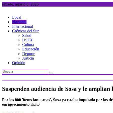
Saltar
sábado, agosto 8, 2026
al
contenido
Local
Nacional
Internacional
Crónicas del Sur
Salud
USFX
Cultura
Educación
Deporte
Justicia
Opinión
Suspenden audiencia de Sosa y le amplían l
Por los 800 'ítems fantasmas', Sosa ya estaba imputada por los d
enriquecimiento ilícito