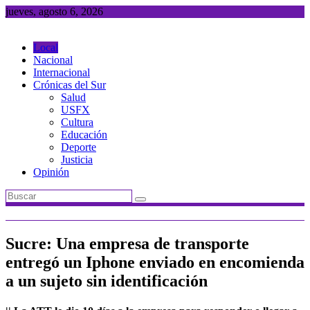
Saltar
jueves, agosto 6, 2026
al
contenido
Local
Nacional
Internacional
Crónicas del Sur
Salud
USFX
Cultura
Educación
Deporte
Justicia
Opinión
Sucre: Una empresa de transporte
entregó un Iphone enviado en encomienda
a un sujeto sin identificación