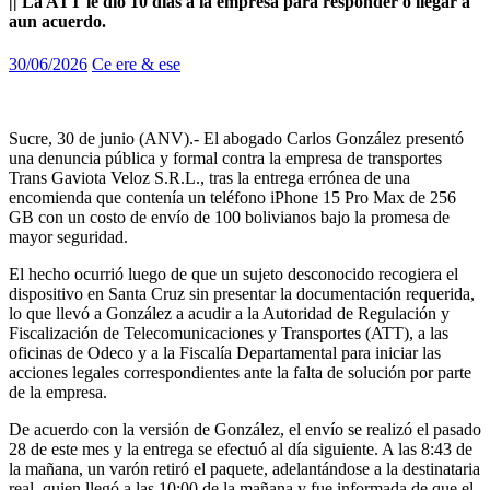
|| La ATT le dio 10 días a la empresa para responder o llegar a
aun acuerdo.
30/06/2026
Ce ere & ese
Sucre, 30 de junio (ANV).- El abogado Carlos González presentó
una denuncia pública y formal contra la empresa de transportes
Trans Gaviota Veloz S.R.L., tras la entrega errónea de una
encomienda que contenía un teléfono iPhone 15 Pro Max de 256
GB con un costo de envío de 100 bolivianos bajo la promesa de
mayor seguridad.
El hecho ocurrió luego de que un sujeto desconocido recogiera el
dispositivo en Santa Cruz sin presentar la documentación requerida,
lo que llevó a González a acudir a la Autoridad de Regulación y
Fiscalización de Telecomunicaciones y Transportes (ATT), a las
oficinas de Odeco y a la Fiscalía Departamental para iniciar las
acciones legales correspondientes ante la falta de solución por parte
de la empresa.
De acuerdo con la versión de González, el envío se realizó el pasado
28 de este mes y la entrega se efectuó al día siguiente. A las 8:43 de
la mañana, un varón retiró el paquete, adelantándose a la destinataria
real, quien llegó a las 10:00 de la mañana y fue informada de que el