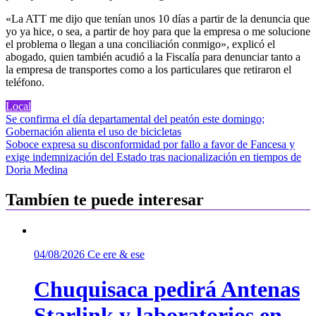
«La ATT me dijo que tenían unos 10 días a partir de la denuncia que
yo ya hice, o sea, a partir de hoy para que la empresa o me solucione
el problema o llegan a una conciliación conmigo», explicó el
abogado, quien también acudió a la Fiscalía para denunciar tanto a
la empresa de transportes como a los particulares que retiraron el
teléfono.
Local
Navegación
Se confirma el día departamental del peatón este domingo;
Gobernación alienta el uso de bicicletas
de
Soboce expresa su disconformidad por fallo a favor de Fancesa y
entradas
exige indemnización del Estado tras nacionalización en tiempos de
Doria Medina
Tambíen te puede interesar
04/08/2026
Ce ere & ese
Chuquisaca pedirá Antenas
Starlink y laboratorios en