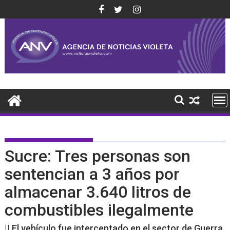
Saltar
al
contenido
Sucre: Tres personas son
sentencian a 3 años por
almacenar 3.640 litros de
combustibles ilegalmente
|| El vehículo fue interceptado en el sector de Guerra