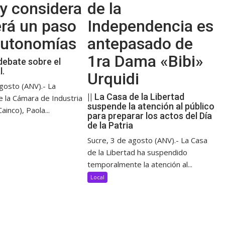
y considera
de la
erá un paso
Independencia es
 autonomías
antepasado de
1ra Dama «Bibi»
debate sobre el
l.
Urquidi
gosto (ANV).- La
|| La Casa de la Libertad
e la Cámara de Industria
suspende la atención al público
ainco), Paola...
para preparar los actos del Día
de la Patria
Sucre, 3 de agosto (ANV).- La Casa
de la Libertad ha suspendido
temporalmente la atención al...
Local