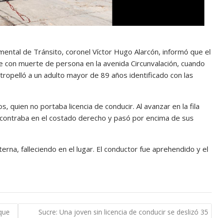
mental de Tránsito, coronel Víctor Hugo Alarcón, informó que el
e con muerte de persona en la avenida Circunvalación, cuando
ropelló a un adulto mayor de 89 años identificado con las
s, quien no portaba licencia de conducir. Al avanzar en la fila
encontraba en el costado derecho y pasó por encima de sus
terna, falleciendo en el lugar. El conductor fue aprehendido y el
aque
Sucre: Una joven sin licencia de conducir se deslizó 35