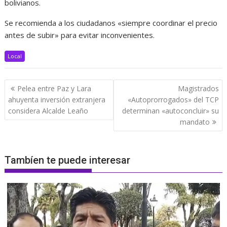
bolivianos.
Se recomienda a los ciudadanos «siempre coordinar el precio
antes de subir» para evitar inconvenientes.
Local
Navegación
Pelea entre Paz y Lara
Magistrados
de
ahuyenta inversión extranjera
«Autoprorrogados» del TCP
entradas
considera Alcalde Leaño
determinan «autoconcluir» su
mandato
Tambíen te puede interesar