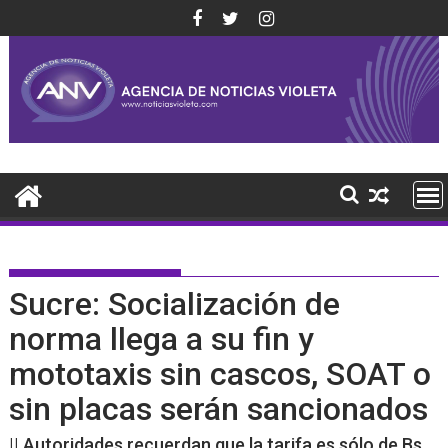
Saltar
al
contenido
Sucre: Socialización de
norma llega a su fin y
mototaxis sin cascos, SOAT o
sin placas serán sancionados
|| Autoridades recuerdan que la tarifa es sólo de Bs