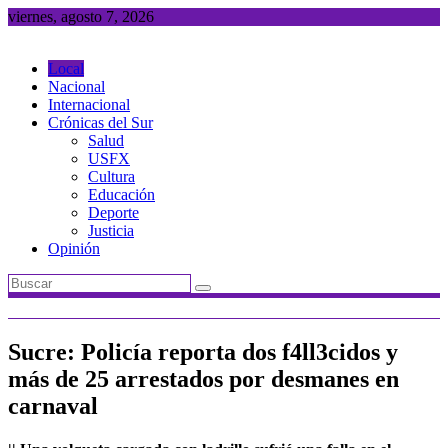
Saltar
viernes, agosto 7, 2026
al
contenido
Local
Nacional
Internacional
Crónicas del Sur
Salud
USFX
Cultura
Educación
Deporte
Justicia
Opinión
Sucre: Policía reporta dos f4ll3cidos y
más de 25 arrestados por desmanes en
carnaval