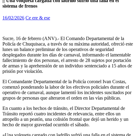
|| Una volqueta cargada con ladrillo sufrió una falla en el
sistema de frenos
16/02/2026
Ce ere & ese
Sucre, 16 de febrero (ANV).- El Comando Departamental de la
Policía de Chuquisaca, a través de su máxima autoridad, ofreció este
lunes un balance preliminar de los operativos de seguridad
desplegados durante los días de carnaval, informando el lamentable
fallecimiento de dos personas, el arresto de 28 sujetos por portación
de armas y la aprehensión de un individuo sentenciado a 15 años de
prisión por violación.
El Comandante Departamental de la Policía coronel Ivan Costas,
comenzó ponderando la labor de los efectivos policiales durante el
operativo de carnaval, aunque lamentó los incidentes suscitados por
grupos de personas que alteraron el orden en las vías públicas.
En cuanto a los hechos de tránsito, el Director Departamental de
Tránsito reportó cuatro incidentes de relevancia, entre ellos un
atropello a un peatón, una colisión frontal que dejó un herido y un
hecho de mayor gravedad ocurrido el sábado.
«Una volqueta cargado con ladrillo sufrió una falla en el sistema de