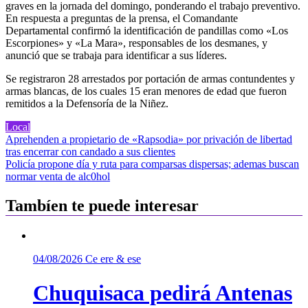
graves en la jornada del domingo, ponderando el trabajo preventivo.
En respuesta a preguntas de la prensa, el Comandante
Departamental confirmó la identificación de pandillas como «Los
Escorpiones» y «La Mara», responsables de los desmanes, y
anunció que se trabaja para identificar a sus líderes.
Se registraron 28 arrestados por portación de armas contundentes y
armas blancas, de los cuales 15 eran menores de edad que fueron
remitidos a la Defensoría de la Niñez.
Local
Navegación
Aprehenden a propietario de «Rapsodia» por privación de libertad
tras encerrar con candado a sus clientes
de
Policía propone día y ruta para comparsas dispersas; ademas buscan
entradas
normar venta de alc0hol
Tambíen te puede interesar
04/08/2026
Ce ere & ese
Chuquisaca pedirá Antenas