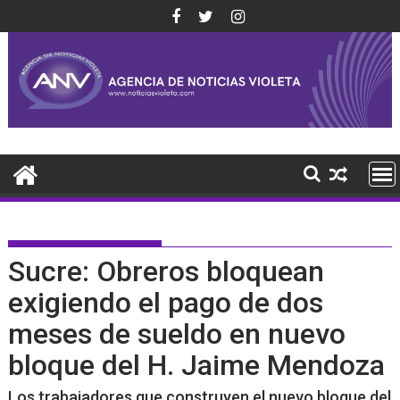
Saltar
al
contenido
Sucre: Obreros bloquean
exigiendo el pago de dos
meses de sueldo en nuevo
bloque del H. Jaime Mendoza
Los trabajadores que construyen el nuevo bloque del