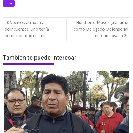
Local
Navegación
Vecinos atrapan a
Humberto Mayorga asume
de
delincuentes; uno tenía
como Delegado Defensorial
entradas
detención domiciliaria
en Chuquisaca
Tambíen te puede interesar