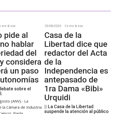
e ere & ese
03/08/2026
Ce ere & ese
 pide al
Casa de la
no hablar
Libertad dice que
riedad del
redactor del Acta
y considera
de la
erá un paso
Independencia es
 autonomías
antepasado de
1ra Dama «Bibi»
debate sobre el
l.
Urquidi
gosto (ANV).- La
|| La Casa de la Libertad
e la Cámara de Industria
suspende la atención al público
ainco), Paola...