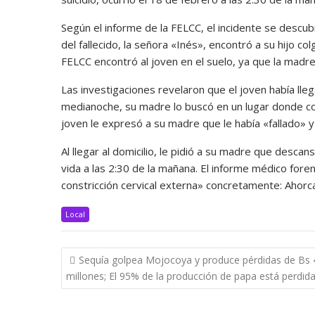
Según el informe de la FELCC, el incidente se descu
del fallecido, la señora «Inés», encontró a su hijo c
FELCC encontró al joven en el suelo, ya que la madre 
Las investigaciones revelaron que el joven había lleg
medianoche, su madre lo buscó en un lugar donde con
joven le expresó a su madre que le había «fallado» 
Al llegar al domicilio, le pidió a su madre que descan
vida a las 2:30 de la mañana. El informe médico for
constricción cervical externa» concretamente: Ahorc
Local
Navegación
Sequía golpea Mojocoya y produce pérdidas de Bs 
de
millones; El 95% de la producción de papa está perdid
entradas