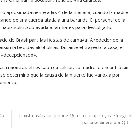
brió aproximadamente a las 4 de la mañana, cuando la madre
olgando de una cuerda atada a una baranda. El personal de la
había solicitado ayuda a familiares para descolgarlo.
ado de Brasil para las fiestas de carnaval. Alrededor de la
sumía bebidas alcohólicas. Durante el trayecto a casa, el
y «decepcionado».
sara mientras él revisaba su celular. La madre lo encontró sin
ense determinó que la causa de la muerte fue «anoxia por
amiento.
45
Taxista as4lta un Iphone 16 a su pasajero y cae luego de
pasarse dinero por QR
a