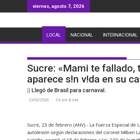
Saltar
viernes, agosto 7, 2026
al
contenido
LOCAL
NACIONAL
INTERNACIONAL
Sucre: «Mami te fallado,
aparece s!n v!da en su c
|| Llegó de Brasil para carnaval.
23/02/2026
Ce ere & ese
Sucre, 23 de febrero (ANV).- La Fuerza Especial de 
autolesión según declaraciones del coronel Milben Lar
suicidio, ocurrió el 18 de febrero a las 2:30 de la ma