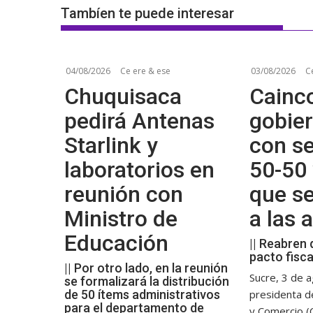
Tambíen te puede interesar
04/08/2026
Ce ere & ese
03/08/2026
C
Chuquisaca
Cainco
pedirá Antenas
gobier
Starlink y
con se
laboratorios en
50-50 
reunión con
que s
Ministro de
a las
Educación
|| Reabren 
pacto fisca
|| Por otro lado, en la reunión
Sucre, 3 de a
se formalizará la distribución
de 50 ítems administrativos
presidenta d
para el departamento de
y Comercio (C