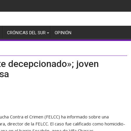
CRÓNICAS DEL SUR
OPINIÓN
 te decepcionado»; joven
asa
Lucha Contra el Crimen (FELCC) ha informado sobre una
a, director de la FELCC. El caso fue calificado como homicidio-
ñana en el barrio Socabón, zona de Villa Charcas.