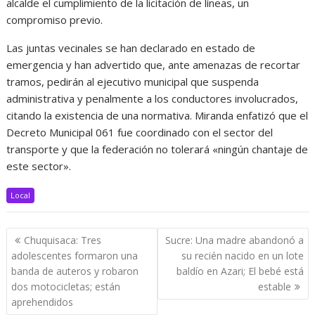
alcalde el cumplimiento de la licitación de líneas, un
compromiso previo.
Las juntas vecinales se han declarado en estado de
emergencia y han advertido que, ante amenazas de recortar
tramos, pedirán al ejecutivo municipal que suspenda
administrativa y penalmente a los conductores involucrados,
citando la existencia de una normativa. Miranda enfatizó que el
Decreto Municipal 061 fue coordinado con el sector del
transporte y que la federación no tolerará «ningún chantaje de
este sector».
Local
Navegación
Chuquisaca: Tres
Sucre: Una madre abandonó a
de
adolescentes formaron una
su recién nacido en un lote
entradas
banda de auteros y robaron
baldío en Azari; El bebé está
dos motocicletas; están
estable
aprehendidos