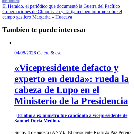
Nacional
Navegación
El Heraldo, el periódico que documentó la Guerra del Pacífico
Gobernaciones de Chuquisaca y Tarija reciben informe sobre el
de
campo gasífero Margarita – Huacaya
entradas
Tambíen te puede interesar
04/08/2026
Ce ere & ese
«Vicepresidente defacto y
experto en deuda»: rueda la
cabeza de Lupo en el
Ministerio de la Presidencia
|| El ahora ex ministro fue candidato a vicepresidente de
Samuel Doria Medina.
Sucre, 4 de agosto (ANV).- El presidente Rodrigo Paz Pereira