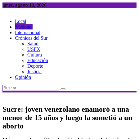
Saltar
lunes, agosto 10, 2026
al
contenido
Local
Nacional
Internacional
Crónicas del Sur
Salud
USFX
Cultura
Educación
Deporte
Justicia
Opinión
Sucre: joven venezolano enamoró a una
menor de 15 años y luego la sometió a un
aborto