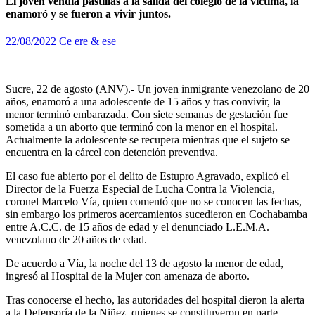
El joven vendía pastillas a la salida del colegio de la víctima, la
enamoró y se fueron a vivir juntos.
22/08/2022
Ce ere & ese
Sucre, 22 de agosto (ANV).- Un joven inmigrante venezolano de 20
años, enamoró a una adolescente de 15 años y tras convivir, la
menor terminó embarazada. Con siete semanas de gestación fue
sometida a un aborto que terminó con la menor en el hospital.
Actualmente la adolescente se recupera mientras que el sujeto se
encuentra en la cárcel con detención preventiva.
El caso fue abierto por el delito de Estupro Agravado, explicó el
Director de la Fuerza Especial de Lucha Contra la Violencia,
coronel Marcelo Vía, quien comentó que no se conocen las fechas,
sin embargo los primeros acercamientos sucedieron en Cochabamba
entre A.C.C. de 15 años de edad y el denunciado L.E.M.A.
venezolano de 20 años de edad.
De acuerdo a Vía, la noche del 13 de agosto la menor de edad,
ingresó al Hospital de la Mujer con amenaza de aborto.
Tras conocerse el hecho, las autoridades del hospital dieron la alerta
a la Defensoría de la Niñez, quienes se constituyeron en parte