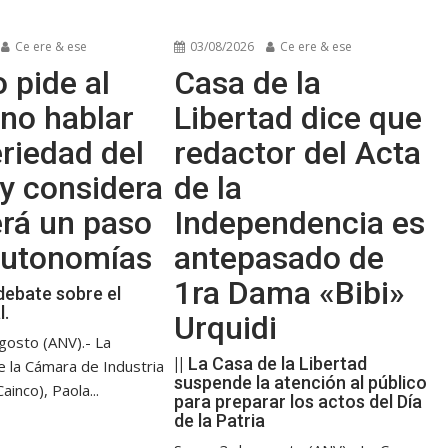
Ce ere & ese
03/08/2026
Ce ere & ese
 pide al
Casa de la
no hablar
Libertad dice que
riedad del
redactor del Acta
y considera
de la
erá un paso
Independencia es
 autonomías
antepasado de
1ra Dama «Bibi»
debate sobre el
l.
Urquidi
gosto (ANV).- La
|| La Casa de la Libertad
e la Cámara de Industria
suspende la atención al público
ainco), Paola...
para preparar los actos del Día
de la Patria