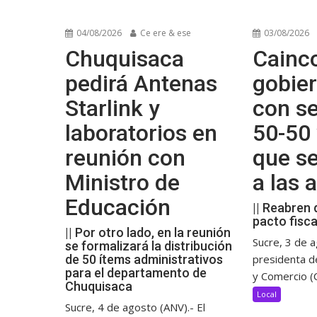
04/08/2026
Ce ere & ese
03/08/2026
Chuquisaca
Cainco
pedirá Antenas
gobier
Starlink y
con se
laboratorios en
50-50 
reunión con
que s
Ministro de
a las
Educación
|| Reabren 
pacto fisca
|| Por otro lado, en la reunión
Sucre, 3 de a
se formalizará la distribución
de 50 ítems administrativos
presidenta d
para el departamento de
y Comercio (C
Chuquisaca
Local
Sucre, 4 de agosto (ANV).- El