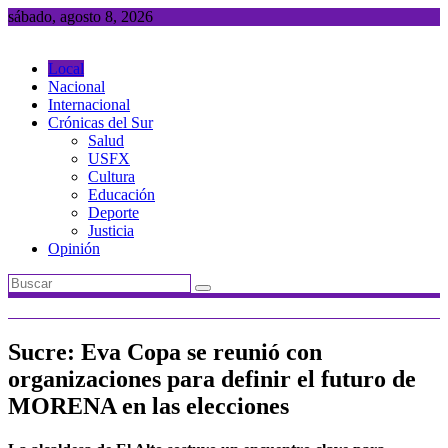
Saltar
sábado, agosto 8, 2026
al
contenido
Local
Nacional
Internacional
Crónicas del Sur
Salud
USFX
Cultura
Educación
Deporte
Justicia
Opinión
Sucre: Eva Copa se reunió con
organizaciones para definir el futuro de
MORENA en las elecciones