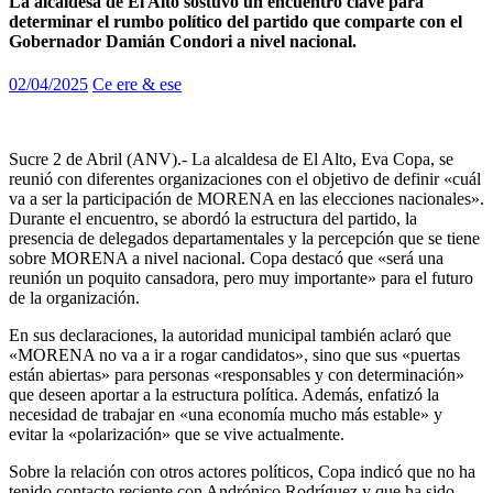
La alcaldesa de El Alto sostuvo un encuentro clave para
determinar el rumbo político del partido que comparte con el
Gobernador Damián Condori a nivel nacional.
02/04/2025
Ce ere & ese
Sucre 2 de Abril (ANV).- La alcaldesa de El Alto, Eva Copa, se
reunió con diferentes organizaciones con el objetivo de definir «cuál
va a ser la participación de MORENA en las elecciones nacionales».
Durante el encuentro, se abordó la estructura del partido, la
presencia de delegados departamentales y la percepción que se tiene
sobre MORENA a nivel nacional. Copa destacó que «será una
reunión un poquito cansadora, pero muy importante» para el futuro
de la organización.
En sus declaraciones, la autoridad municipal también aclaró que
«MORENA no va a ir a rogar candidatos», sino que sus «puertas
están abiertas» para personas «responsables y con determinación»
que deseen aportar a la estructura política. Además, enfatizó la
necesidad de trabajar en «una economía mucho más estable» y
evitar la «polarización» que se vive actualmente.
Sobre la relación con otros actores políticos, Copa indicó que no ha
tenido contacto reciente con Andrónico Rodríguez y que ha sido